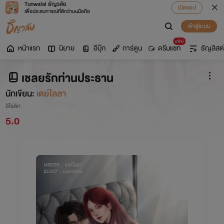
Tunwalai ธัญวลัย
เปิดแอป
เพื่อประสบการณ์ที่ดีกว่าบนมือถือ
เข้าสู่ระบบ
มาใหม่
หน้าแรก
นิยาย
อีบุ๊ก
การ์ตูน
ดรีมแชท
ธัญลิสต์
เชลยรักท่านประธาน
นักเขียน:
เดย์ไลลา
อีโรติก
5.0