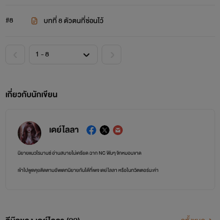
#8
บทที่ 8 ตัวตนที่ซ่อนไว้
เกี่ยวกับนักเขียน
เดย์ไลลา
นิยายแนวโรมานซ์ อ่านสบายไม่เครียด ฉาก NC ฟินๆ จิกหมอนขาด
เข้าไปพูดคุยติดตามอัพเดทนิยายกันได้ที่เพจ เดย์ไลลา หรือในทวิตเตอร์นะค่า
ขอฝากนักเขียนตัวน้อยๆ ไว้ในอ้อมใจด้วยค่ะ