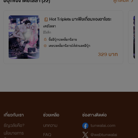
อีบุ๊กของ เดย์ไลลา (22)
ดูทั้งหมด
Hot Triplets มาเฟียเถื่อนของอาโยระ
เดย์ไลลา
อีโรติก
ซื้ออีบุ๊กปลดล็อกนิยาย
เคยปลดล็อกนิยายได้ส่วนลดอีบุ๊ก
329 บาท
เกี่ยวกับเรา
ช่วยเหลือ
ช่องทางติดต่อ
ธัญวลัยคือ?
บทความ
tunwalai.com
นโยบายการ
FAQ
@webtunwalai