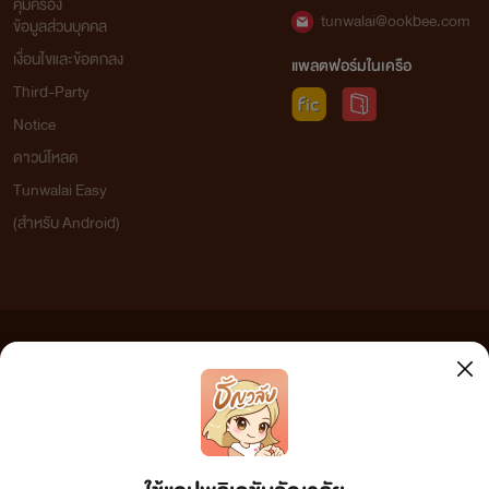
คุ้มครอง
tunwalai@ookbee.com
ข้อมูลส่วนบุคคล
เงื่อนไขและข้อตกลง
แพลตฟอร์มในเครือ
Third-Party
Notice
ดาวน์โหลด
Tunwalai Easy
(สำหรับ Android)
ข้อความที่ท่านได้อ่านจากเว็บไซต์นี้เกิดจากการเขียนโดยสาธารณชนและเผยแพร่โดยอัตโนมัติ ผู้ดูแล
เว็บไซต์แห่งนี้ไม่ได้เห็นด้วยและไม่ขอรับผิดชอบต่อข้อความใดๆ ทั้งสิ้น ดังนั้นผู้อ่านทุกท่านโปรดใช้
วิจารณญาณในการกลั่นกรองด้วยตนเอง และหากท่านพบข้อความใดๆ ที่ขัดต่อกฎหมายและศีลธรรม
กรุณาแจ้งมาที่ tunwalai@ookbee.com เพื่อทีมงานจะได้ดำเนินการในทันที ทั้งนี้ ทางเว็บไซต์ขอสงวน
ลิขสิทธิ์ตามพระราชบัญญัติลิขสิทธิ์ (ฉบับเพิ่มเติม) พ.ศ.2558