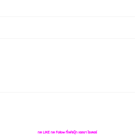
กด LIKE กด Follow ที่เฟซบุ๊ก เอลยา ไรเตอร์