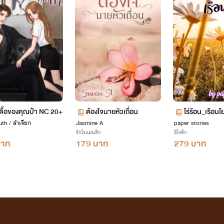
อีบุ๊กมีวางขายที่
www.mebmarket.com
กดื้อของคุณป๋า NC 20+
ต้อง​ใจนายหัวเถื่อน
ไร่ร้อน_เรือนโ
่ะ
uth / ลำเจียก
Jasmine​ A
paper stories
รักโรแมนติก
อีโรติก
บาท
179 บาท
279 บาท