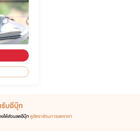
ับอีบุ๊ก
ยได้ส่วนลดอีบุ๊ก
ดูอัตราส่วนการลดราคา