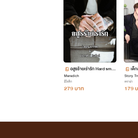
อสูร​ร้าย​เร่า​รัก​ Hard sm25
เด็
นิยายเอลยา เรียงตามลำดับการเขียนดังนี้ค
Meredich
++++++++
Story Tr
** (จบ) ร้อนรักเสน่หา (1 ต.ค.2559)
อีโรติก
ดราม่า
279 บาท
179 
** ซีรีส์ชุด My Dear
- (จบ) 1. หนุ่มร้อนข้ามรั้ว (24 ต.ค. 2559)
-(จบ) 2. เล่ห์รักซูเปอร์สตาร์ (7 พ.ย. 2559)
- (จบ) 3. เล่ห์รักศัตรูร้าย (25 พ.ย. 2559)