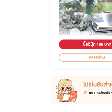
ซื้ออีบุ๊ก 199 บาท
ทดลองอ่าน
โปรโมชันสำหร
เคยปลดล็อกนิยา