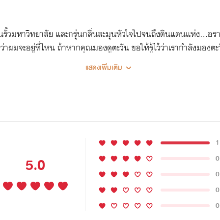
นในรั้วมหาวิทยาลัย และกรุ่นกลิ่นละมุนหัวใจไปจนถึงดินแดนแห่ง...อราบ
่าผมจะอยู่ที่ไหน ถ้าหากคุณมองดูตะวัน ขอให้รู้ไว้ว่าเรากำลังมอง
* รศิยา รัตนพฤกษ์ ลูกสาวเจ้าของไร่กาแฟทางภาคเหนือของประเทศไทย
แสดงเพิ่มเติม
ละมุน อบอุ่นกรุ่นไปด้วยไอรักอีกเรื่องของเอลยา
1
0
5.0
0
0
0