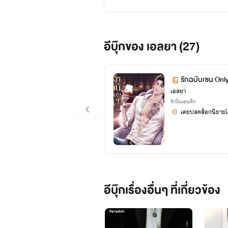
อีบุ๊กของ เอลยา (27)
รักฉบับเซน Onl
เอลยา
รักโรแมนติก
เคยปลดล็อกนิยายได
อีบุ๊กเรื่องอื่นๆ ที่เกี่ยวข้อง