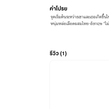
คำโปรย
จุดเริ่มต้นระหว่างเขาและเธอเกิดขึ้
หนุ่มหล่อเลือดผสมไทย-อังกฤษ “ไม่ว
คิดถึงมากับแสงตะวัน...ถึงคุณ” **
ราวของคุณจากสมุดเล่มนี้” นิยายฟิน
รีวิว (1)