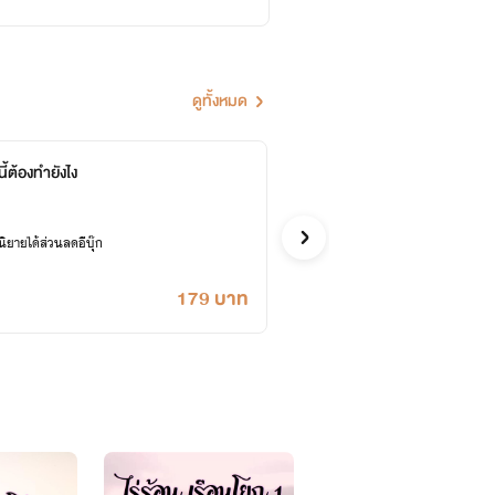
ดูทั้งหมด
นี้ต้องทำยังไง
ใต้อา
เอลยา
รักโรแมนติก
ยายได้ส่วนลดอีบุ๊ก
เคยปลด
179 บาท