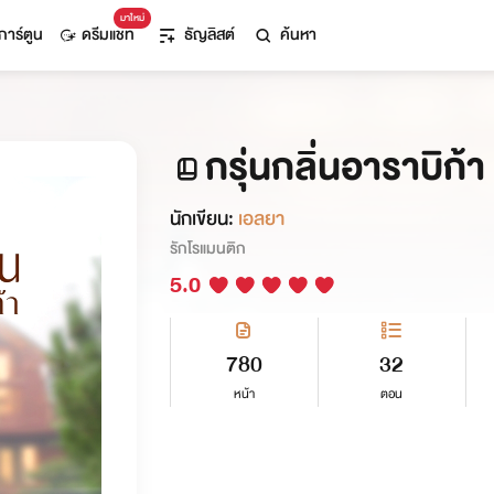
มาใหม่
การ์ตูน
ดรีมแชท
ธัญลิสต์
ค้นหา
กรุ่นกลิ่นอาราบิก้
นักเขียน:
เอลยา
รักโรแมนติก
5.0
780
32
หน้า
ตอน