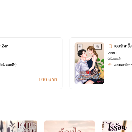
ขอบคุณทุกท่านที่หลงเข้ามาอ่านและคอยติดตามนิยายของเอลยานะคะ
เอลยา เริ่มงานเขียนเรื่องแรกอัปที่เว็บธัญวลัย วันที่ 1 ต.ค. 2559
นิยายของเอลยาเน้นความบันเทิงเป็นหลักนะคะ
อ่านเพื่อความสนุก ฟิน ฟัน มันส์ ฮา อย่าคิดมาก :))
y Zen
แอบรักครั้ง
เอลยา
แต่ทั้งนี้ทั้งนั้นก็เน้น พระเอกนางเอกรักเดียวใจเดียว
รักโรแมนติก
้ส่วนลดอีบุ๊ก
เคยปลดล็อกนิ
เนื้อหาไม่ขัดต่อศีลธรรม จุ๊บๆ
199 บาท
ถึงท่านนักเขียนด้วยกันเองนะคะ...ห้ามก็อปปี้ผลงานเด็ดขาด
ควรมีศีลธรรม มีความละอายต่อบาป และมีจรรยาบรรณ รวมถึงมีศักดิ์ศรีของความเป็นมนุษย์
ถ้าหากเห็นจะดำเนินการตามกฎหมายให้ถึงที่สุด
*****
อีบุ๊กได้จากเมบค่ะ