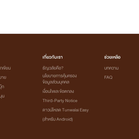
เกี่ยวกับเรา
ช่วยเหลือ
กเขียน
ธัญวลัยคือ?
บทความ
นโยบายการคุ้มครอง
ิยาย
FAQ
ข้อมูลส่วนบุคคล
ุ๊ก
เงื่อนไขและข้อตกลง
นุน
Third-Party Notice
ดาวน์โหลด Tunwalai Easy
(สำหรับ Android)