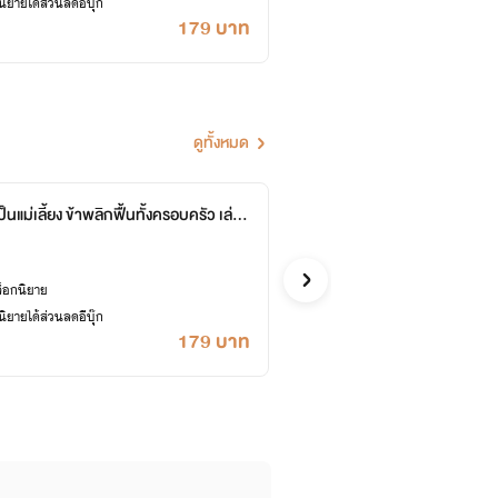
ยายได้ส่วนลดอีบุ๊ก
เคยปลด
179 บาท
ดูทั้งหมด
ป็นแม่เลี้ยง ข้าพลิกฟื้นทั้งครอบครัว เล่ม
ทะลุมิ
06-758
หอหมื่นอั
13 ต
จีน
ล็อกนิยาย
ซื้ออี
ยายได้ส่วนลดอีบุ๊ก
เคยปลด
179 บาท