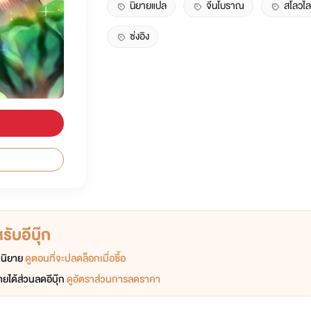
นิยายแปล
จีนโบราณ
สโลวไล
ซ่งอิง
ับอีบุ๊ก
อกนิยาย
ดูตอนที่จะปลดล็อกเมื่อซื้อ
ยได้ส่วนลดอีบุ๊ก
ดูอัตราส่วนการลดราคา