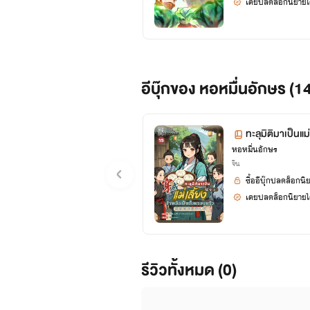
เคยปลดล็อกนิยายได
อีบุ๊กของ หอหมื่นอักษร (1
ทะลุมิติมาเป็นแม่
หอหมื่นอักษร
15 (จบ+ตอนพิเ
จีน
ซื้ออีบุ๊กปลดล็อกนิ
เคยปลดล็อกนิยายได
รีวิวทั้งหมด (0)