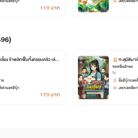
้ส่วนลดอีบุ๊ก
เคยปลดล็อกนิ
119 บาท
496)
เลี้ยง ข้าพลิกฟื้นทั้งครอบครัว เล่ม
ทะลุมิติมาเ
ศษ)
หอหมื่นอักษร
14 ตอน 7
จีน
ยาย
ซื้ออีบุ๊กปลด
้ส่วนลดอีบุ๊ก
เคยปลดล็อกนิ
179 บาท