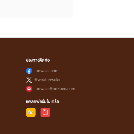
ช่องทางติดต่อ
tunwalai.com
@webtunwalai
tunwalai@ookbee.com
แพลตฟอร์มในเครือ