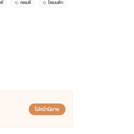
ฟ์
คอเมดี้
โรแมนติก
ไปหน้านิยาย