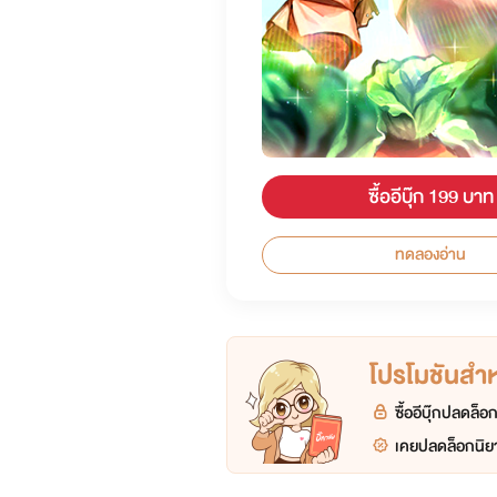
ซื้ออีบุ๊ก 199 บาท
ทดลองอ่าน
โปรโมชันสำหร
ซื้ออีบุ๊กปลดล็
เคยปลดล็อกนิยา