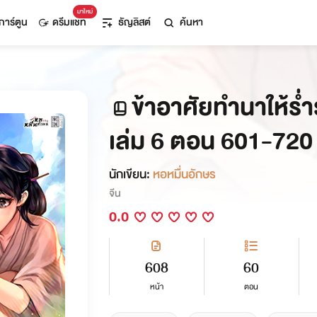
มาใหม่
การ์ตูน
ดรีมแชท
ธัญลิสต์
ค้นหา
ข้าอาศัยทำนาให้ร
เล่ม 6 ตอน 601-720
นักเขียน:
หอหมื่นอักษร
จีน
0.0
608
60
หน้า
ตอน