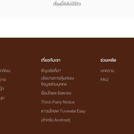
เรื่องนี้ยังไม่มีรีวิว
เกี่ยวกับเรา
ช่วยเหลือ
กเขียน
ธัญวลัยคือ?
บทความ
นโยบายการคุ้มครอง
ิยาย
FAQ
ข้อมูลส่วนบุคคล
ุ๊ก
เงื่อนไขและข้อตกลง
นุน
Third-Party Notice
ดาวน์โหลด Tunwalai Easy
(สำหรับ Android)
โปรเจกต์ "หอหมื่นอักษร" เป็นโปรเจกต์ที่ซื้อลิขสิทธิ์นิยายออนไลน์มาอย่างถูกต้อง