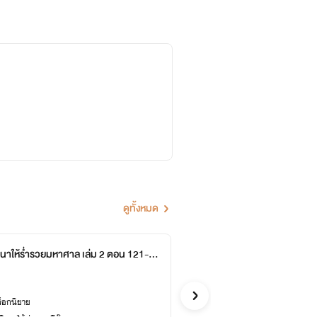
ดูทั้งหมด
ำนาให้ร่ำรวยมหาศาล เล่ม 2 ตอน 121-2
ข้าอา
หอหมื่นอั
60
จีน
ล็อกนิยาย
ซื้ออี