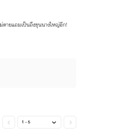
งไม่ตายแถมเป็นถึงขุนนางใหญ่อีก!