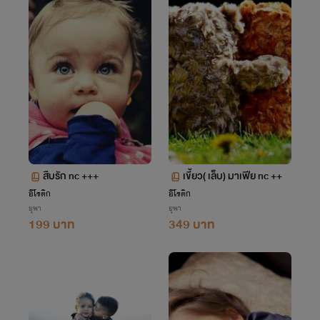
สืบรัก nc +++
เขี้ยว( เล็บ) มาเฟีย nc ++
อีโรติก
อีโรติก
ยุพา
ยุพา
199 บาท
349 บาท