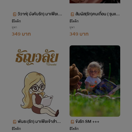
วิวาห์( บังคับรัก) มาเฟียเถื่
สัมผัส(รัก)คนเถื่อน ( รุนแร
อน SM ++ +
ง) SM +++
อีโรติก
อีโรติก
ยุพา
ยุพา
349 บาท
349 บาท
พันธะ(รัก) มาเฟียเจ้าสำรา
ขังรัก SM +++
ญSM++++
อีโรติก
อีโรติก