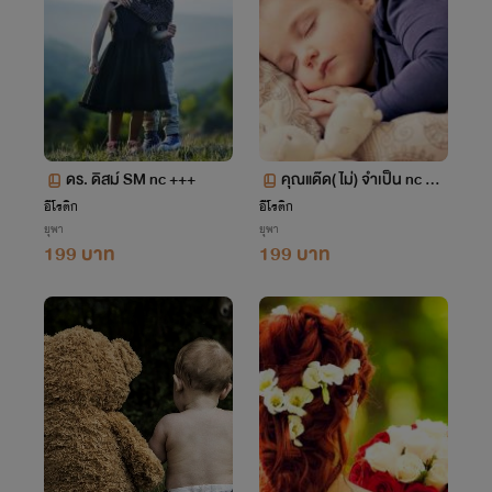
ดร. ดิสม์ SM nc +++
คุณแด๊ด( ไม่) จำเป็น nc ++
+
อีโรติก
อีโรติก
ยุพา
ยุพา
199 บาท
199 บาท