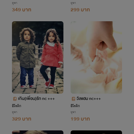
ยุพา
ยุพา
349 บาท
299 บาท
เกิน(เพื่อน)รัก nc +++
วิลแฮม nc+++
อีโรติก
อีโรติก
ยุพา
ยุพา
329 บาท
199 บาท