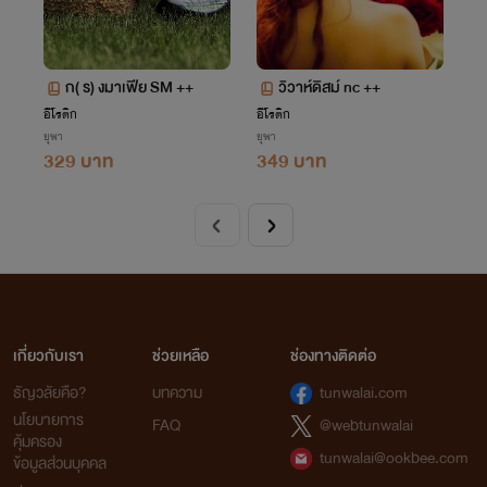
ก( ร) งมาเฟีย SM ++
วิวาห์ดิสม์ nc ++
อีโรติก
อีโรติก
ยุพา
ยุพา
329 บาท
349 บาท
เกี่ยวกับเรา
ช่วยเหลือ
ช่องทางติดต่อ
ธัญวลัยคือ?
บทความ
tunwalai.com
นโยบายการ
FAQ
@webtunwalai
คุ้มครอง
tunwalai@ookbee.com
ข้อมูลส่วนบุคคล