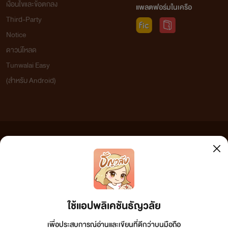
เงื่อนไขและข้อตกลง
แพลตฟอร์มในเครือ
Third-Party
Notice
ดาวน์โหลด
Tunwalai Easy
(สำหรับ Android)
ข้อความที่ท่านได้อ่านจากเว็บไซต์นี้เกิดจากการเขียนโดยสาธารณชนและเผยแพร่โดยอัตโนมัติ ผู้ดูแล
เว็บไซต์แห่งนี้ไม่ได้เห็นด้วยและไม่ขอรับผิดชอบต่อข้อความใดๆ ทั้งสิ้น ดังนั้นผู้อ่านทุกท่านโปรดใช้
วิจารณญาณในการกลั่นกรองด้วยตนเอง และหากท่านพบข้อความใดๆ ที่ขัดต่อกฎหมายและศีลธรรม
กรุณาแจ้งมาที่ tunwalai@ookbee.com เพื่อทีมงานจะได้ดำเนินการในทันที ทั้งนี้ ทางเว็บไซต์ขอสงวน
ลิขสิทธิ์ตามพระราชบัญญัติลิขสิทธิ์ (ฉบับเพิ่มเติม) พ.ศ.2558
ใช้แอปพลิเคชันธัญวลัย
เพื่อประสบการณ์อ่านและเขียนที่ดีกว่าบนมือถือ