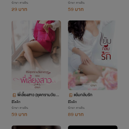
นักษา ตามฝัน
นักษา ตามฝัน
29 บาท
59 บาท
พี่เลี้ยงสาว (ชุดทรามวัยล่า
แย้มกลีบรัก
สวาท)
อีโรติก
อีโรติก
นักษา ตามฝัน
นักษา ตามฝัน
59 บาท
89 บาท