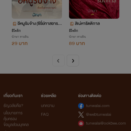
อีหนูรับจ้าง (ซีรี่ย์ทาสอารม
สิเน่หารัตติกาล
ณ์)
อีโรติก
อีโรติก
นักษา ตามฝัน
นักษา ตามฝัน
29 บาท
89 บาท
เกี่ยวกับเรา
ช่วยเหลือ
ช่องทางติดต่อ
ธัญวลัยคือ?
บทความ
tunwalai.com
นโยบายการ
FAQ
@webtunwalai
คุ้มครอง
tunwalai@ookbee.com
ข้อมูลส่วนบุคคล