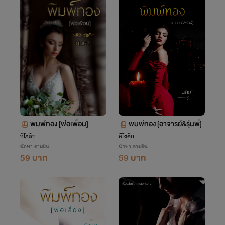
พิมพ์ทอง [พ่อเพื่อน]
พิมพ์ทอง [อาจารย์&รุ่นพี่]
อีโรติก
อีโรติก
นักษา ตามฝัน
นักษา ตามฝัน
59 บาท
59 บาท