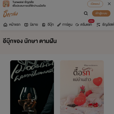
Tunwalai ธัญวลัย
เปิดแอป
เพื่อประสบการณ์ที่ดีกว่าบนมือถือ
เข้าสู่ระบบ
มาใหม่
หน้าแรก
นิยาย
อีบุ๊ก
การ์ตูน
ดรีมแชท
ธัญลิสต์
อีบุ๊กของ นักษา ตามฝัน