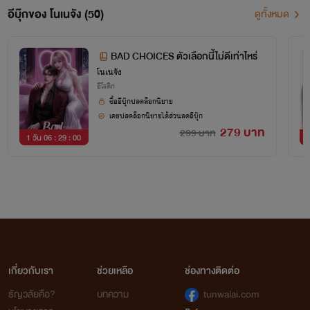
(อัปเดต 15/11/67)
อีบุ๊กของ โนเนจัง (50)
ดูทั้งหมด
BAD CHOICES ตัวเลือกนี้ไม่ดีเท่าไหร่
โนเนจัง
อีโรติก
ซื้ออีบุ๊กปลดล็อกนิยาย
เคยปลดล็อกนิยายได้ส่วนลดอีบุ๊ก
279 บาท
299 บาท
1 วัน 06 : 29 : 00
1
เกี่ยวกับเรา
ช่วยเหลือ
ช่องทางติดต่อ
ธัญวลัยคือ?
บทความ
tunwalai.com