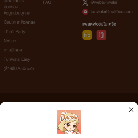
นโยบายการ
FAQ
@webtunwalai
คุ้มครอง
tunwalai@ookbee.com
ข้อมูลส่วนบุคคล
เงื่อนไขและข้อตกลง
แพลตฟอร์มในเครือ
Third-Party
Notice
ดาวน์โหลด
Tunwalai Easy
(สำหรับ Android)
_____________
ข้อความที่ท่านได้อ่านจากเว็บไซต์นี้เกิดจากการเขียนโดยสาธารณชนและเผยแพร่โดยอัตโนมัติ ผู้ดูแล
เว็บไซต์แห่งนี้ไม่ได้เห็นด้วยและไม่ขอรับผิดชอบต่อข้อความใดๆ ทั้งสิ้น ดังนั้นผู้อ่านทุกท่านโปรดใช้
วิจารณญาณในการกลั่นกรองด้วยตนเอง และหากท่านพบข้อความใดๆ ที่ขัดต่อกฎหมายและศีลธรรม
กรุณาแจ้งมาที่ tunwalai@ookbee.com เพื่อทีมงานจะได้ดำเนินการในทันที ทั้งนี้ ทางเว็บไซต์ขอสงวน
ช่องทางการติดต่อ
ลิขสิทธิ์ตามพระราชบัญญัติลิขสิทธิ์ (ฉบับเพิ่มเติม) พ.ศ.2558