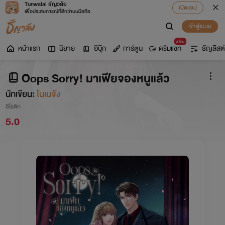
Tunwalai ธัญวลัย
เปิดแอป
เพื่อประสบการณ์ที่ดีกว่าบนมือถือ
เข้าสู่ระบบ
มาใหม่
หน้าแรก
นิยาย
อีบุ๊ก
การ์ตูน
ดรีมแชท
ธัญลิสต์
Oops Sorry! มาเฟียจองหนูแล้ว
นักเขียน:
โนเนจัง
อีโรติก
5.0