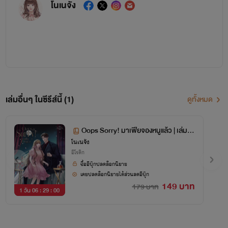
โนเนจัง
เล่มอื่นๆ ในซีรีส์นี้ (1)
ดูทั้งหมด
©ห้ามคัดลอก หรือดัดแปลง
Oops Sorry! มาเฟียจองหนูแล้ว | เล่มพิเ
โนเนจัง
ศษ
ลิขสิทธิ์เป็นของผู้สร้างสรรค์แต่เพียงผู้เดียว และเป็นของบริษัท โนเนจัง จำกัด
อีโรติก
ซื้ออีบุ๊กปลดล็อกนิยาย
การเผยแพร่ ทำซ้ำ ดัดแปลงที่ไม่ได้รับอนุญาตแม้แต่บรรทัดเดียว
ผิดตามพ.ร.บ ลิขสิทธิ์ 2537
เคยปลดล็อกนิยายได้ส่วนลดอีบุ๊ก
มาตรา15 27 31
149 บาท
179 บาท
1 วัน 06 : 29 : 00
มีโทษปรับตั้งแต่ 100,000 - 800,000 บาท หรือ
ทั้งจำทั้งปรับ
สแกนโหลดแผนผังตัวละคร