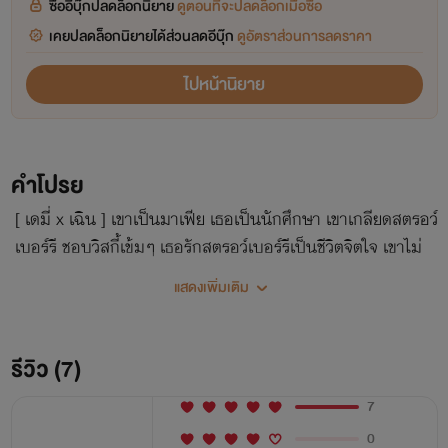
ซื้ออีบุ๊กปลดล็อกนิยาย
ดูตอนที่จะปลดล็อกเมื่อซื้อ
เคยปลดล็อกนิยายได้ส่วนลดอีบุ๊ก
ดูอัตราส่วนการลดราคา
ไปหน้านิยาย
คำโปรย
[ เดมี่ x เฉิน ] เขาเป็นมาเฟีย เธอเป็นนักศึกษา เขาเกลียดสตรอว์
เบอร์รี ชอบวิสกี้เข้มๆ เธอรักสตรอว์เบอร์รีเป็นชีวิตจิตใจ เขาไม่
ชอบกินเค้ก เธอขาดเค้กไม่ได้ เขามีรสนิยมบนเตียงค่อนข้างถึง
แสดงเพิ่มเติม
พริกถึงขิง แต่เธอเป็นผู้หญิงหน่อมแน้มที่ชอบการเอาใจใส่ -แต่
ทั้งคู่ต้องแต่งงาน และใช้ชีวิตร่วมกัน- "งั้นจำเรื่องเมื่อคืนไว้ให้ดี
อย่าคิดก้าวขาออกไปจากชีวิตฉันอีก ถ้าฉันไม่ตายและไม่อนุญาต
รีวิว (7)
เธอจะเป็นของใครไม่ได้ทั้งนั้น..." ______________ *** มีเล่ม
7
พิเศษ **** กดอ่านตัวอย่างก่อนซื้อ
0