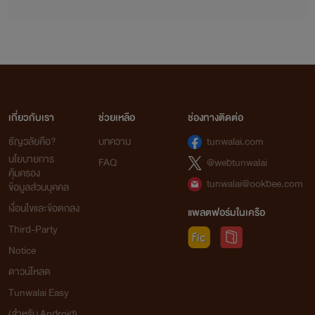
จากใจเก๋อเก๋อ
นิยายทุกเรื่องที่อยู่ในโปรเจกต์หอหมื่นอักษรเราเป็นนิยายที่เก๋อเก๋อพยายามพิถีพิถันคัดเลือก
เกี่ยวกับเรา
ช่วยเหลือ
ช่องทางติดต่อ
มาอย่างเต็มความสามารถโดยผ่านการเรียบเรียงและกลั่นกรองด้วยความตั้งใจของเหล่านักแปล เพื่อ
ธัญวลัยคือ?
บทความ
tunwalai.com
ให้นายท่านได้รับความเพลิดเพลินอย่างถึงที่สุด
นโยบายการ
FAQ
@webtunwalai
เก๋อเก๋อหวังเป็นอย่างยิ่งว่านิยายของเราจะเติมเต็มความปรารถนาของนายท่านทุกๆ คนได้
คุ้มครอง
อย่างพึงพอใจ และเชื่อมั่นว่านายท่านจะสนับสนุนนิยายของเราอย่างถูกลิขสิทธิ์ เพื่อเป็นกำลังใจใน
tunwalai@ookbee.com
ข้อมูลส่วนบุคคล
การคัดสรรนิยายเรื่องอื่นๆ ของเราต่อไปในอนาคต
เงื่อนไขและข้อตกลง
แพลตฟอร์มในเครือ
ถ้าหากนายท่านพบเห็นนิยายของหอหมื่นอักษรถูกนำไปเผยแพร่อย่างผิดลิขสิทธิ์ที่ใด
Third-Party
สามารถเข้ามาแจ้งกับเราได้ในทุกช่องทางการติดต่อ
Notice
ดาวน์โหลด
ท้ายที่สุดนี้เก๋อเก๋อขอขอบพระคุณแรงสนับสนุนของนายท่านทุกคนจากนี้และต่อไปในอนาคต
Tunwalai Easy
ด้วยเจ้าค่ะ
(สำหรับ Android)