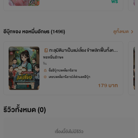
ฟรี
อีบุ๊กของ หอหมื่นอักษร (1496)
ดูทั้งหมด
ทะลุมิติมาเป็นแม่เลี้ยง ข้าพลิกฟื้นทั้งคร
หอหมื่นอักษร
อบครัว เล่ม 15 (จบ+ตอนพิเศษ)
จีน
ซื้ออีบุ๊กปลดล็อกนิยาย
เคยปลดล็อกนิยายได้ส่วนลดอีบุ๊ก
179 บาท
โปรเจกต์ "หอหมื่นอักษร" เป็นโปรเจกต์ที่ซื้อลิขสิทธิ์นิยายออนไลน์มาอย่างถูกต้อง
รีวิวทั้งหมด (0)
เผยแพร่อย่างเป็นทางการโดย OokbeeU และ China Literature
เรื่องนี้ยังไม่มีรีวิว
เจ้าของลิขสิทธิ์ต้นฉบับ China Literature