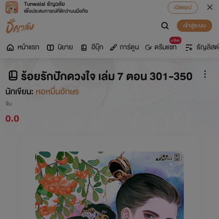
Tunwalai ธัญวลัย
เปิดแอป
เพื่อประสบการณ์ที่ดีกว่าบนมือถือ
เข้าสู่ระบบ
มาใหม่
หน้าแรก
นิยาย
อีบุ๊ก
การ์ตูน
ดรีมแชท
ธัญลิสต์
ร้อยรักปักดวงใจ เล่ม 7 ตอน 301-350
นักเขียน:
หอหมื่นอักษร
จีน
0.0