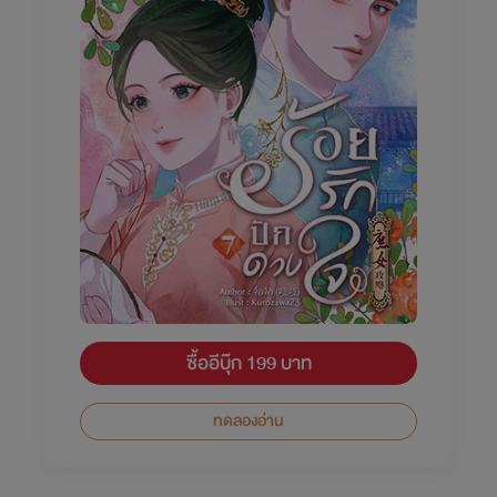
ซื้ออีบุ๊ก 199 บาท
ทดลองอ่าน