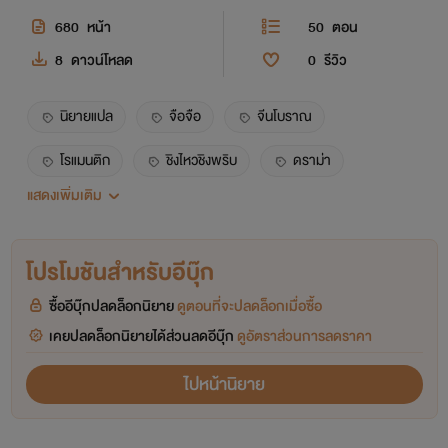
680
หน้า
50
ตอน
8
ดาวน์โหลด
0
รีวิว
นิยายแปล
จือจือ
จีนโบราณ
โรแมนติก
ชิงไหวชิงพริบ
ดราม่า
แสดงเพิ่มเติม
สวีลิ่งอี๋
สืออีเหนียง
โปรโมชันสำหรับอีบุ๊ก
ซื้ออีบุ๊กปลดล็อกนิยาย
ดูตอนที่จะปลดล็อกเมื่อซื้อ
เคยปลดล็อกนิยายได้ส่วนลดอีบุ๊ก
ดูอัตราส่วนการลดราคา
ไปหน้านิยาย