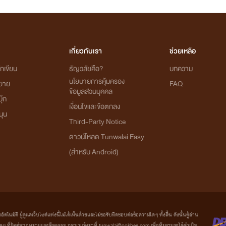
เกี่ยวกับเรา
ช่วยเหลือ
กเขียน
ธัญวลัยคือ?
บทความ
นโยบายการคุ้มครอง
ิยาย
FAQ
ข้อมูลส่วนบุคคล
ุ๊ก
เงื่อนไขและข้อตกลง
นุน
Third-Party Notice
ดาวน์โหลด Tunwalai Easy
(สำหรับ Android)
มัติ ผู้ดูแลเว็บไซต์แห่งนี้ไม่ได้เห็นด้วยและไม่ขอรับผิดชอบต่อข้อความใดๆ ทั้งสิ้น ดังนั้นผู้อ่าน
ที่ขัดต่อกฎหมายและศีลธรรม กรุณาแจ้งมาที่ tunwalai@ookbee.com เพื่อทีมงานจะได้ดำเนิน