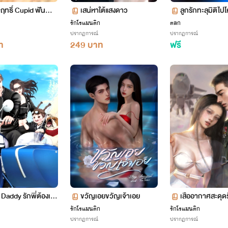
ดฤทธิ์ Cupid ฟันน้ำน
เสน่หาใต้แสงดาว
ลูกรักทะลุมิติไป
 1)
ม่ติดเหรียญ)
ก
รักโรแมนติก
ตลก
ปรากฏการณ์
ปรากฏการณ์
ท
249 บาท
ฟรี
Daddy รักพี่ต้องเรีย
ขวัญเอยขวัญเจ้าเอย
เสืออากาศสะดุดร
t Locked Targe
ก
รักโรแมนติก
รักโรแมนติก
ปรากฏการณ์
ปรากฏการณ์