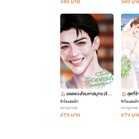
349 บาท
349 บา
ยอดดวงใจมหาสมุทร (จักร
สุดที่
วาล ท่านประธานพ่อทุกสถ
(ซีรีส
รักโรแมนติก
รักโรแมนติ
ปรากฏการณ์
ปรากฏการณ์
2)
าบัน 4 💰)
279 บาท
279 บา