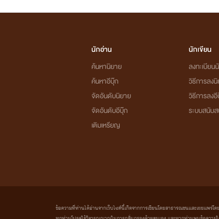
นักอ่าน
นักเขียน
ค้นหานิยาย
ลงทะเบียนนั
ค้นหาอีบุ๊ก
วิธีการลงน
จัดอันดับนิยาย
วิธีการลงอีบ
จัดอันดับอีบุ๊ก
ระบบสนับส
เติมเหรียญ
ข้อความที่ท่านได้อ่านจากเว็บไซต์นี้เกิดจากการเขียนโดยสาธารณชนและเผยแพร่โดยอัตโน
ทุกท่านโปรดใช้วิจารณญาณในการกลั่นกรองด้วยตนเอง และหากท่านพบข้อความใดๆ 