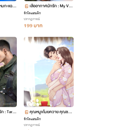
โหมกะแฉ (ไ
เสืออากาศนักรัก : My Vale
ntine
รักโรแมนติก
ปรากฏการณ์
199 บาท
ัก : Targe
คุณหนูขโมยควาย คุณชาย
t Love
ขโมยเป็ด
รักโรแมนติก
ปรากฏการณ์