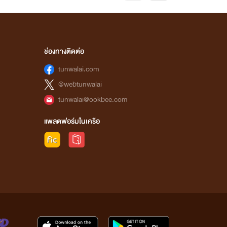
ช่องทางติดต่อ
tunwalai.com
@webtunwalai
tunwalai@ookbee.com
แพลตฟอร์มในเครือ