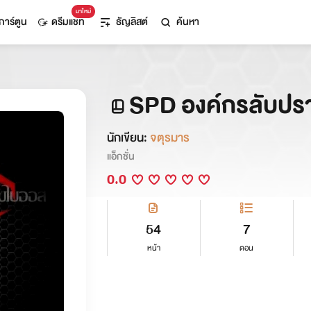
มาใหม่
การ์ตูน
ดรีมแชท
ธัญลิสต์
ค้นหา
SPD องค์กรลับปร
นักเขียน:
จตุรมาร
แอ็กชั่น
0.0
54
7
หน้า
ตอน