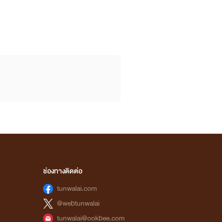
ช่องทางติดต่อ
tunwalai.com
@webtunwalai
tunwalai@ookbee.com