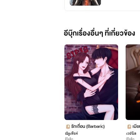
อีบุ๊กเรื่องอื่นๆ ที่เกี่ยวข้อง
รักเถื่อน (Barbaric)
เมีย
ณัฐเทียร์
เวย์นิส
อีโรติก
อีโรติก