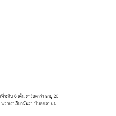
ที่ระดับ 6 เด็น ดาร์ลคาร์ว อายุ 20
ี้ พวกเราเรียกมันว่า "ไบออส" ผม
งราวของสายลับ เด็น ดาร์ลคาร์ว จะ