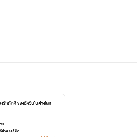
งรักภักดี ของอัศวินในต่างโลก
ยาย
้ส่วนลดอีบุ๊ก