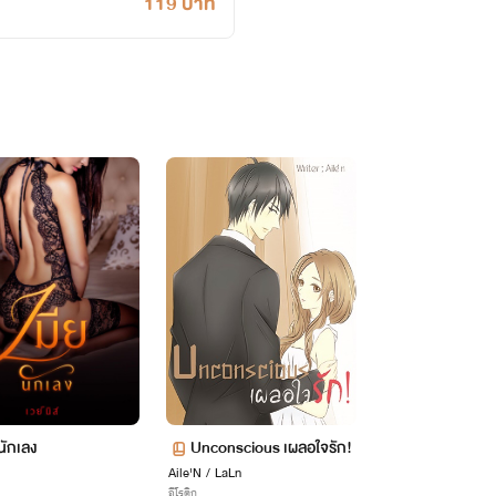
119 บาท
นักเลง
Unconscious เผลอใจรัก!
Aile'N / LaLn
อีโรติก