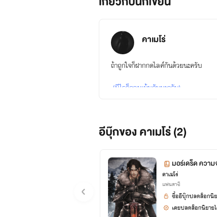
เกี่ยวกับนักเขียน
คาเมโร่
ถ้าถูกใจก็ฝากกดไลค์กันด้วยนะครับ
(มีไรก็คอมเม้นกันนะครับ)
อีบุ๊กของ คาเมโร่ (2)
จตุรมาร
มอร์เดร็ด ความจ
คาเมโร่
สามารถติดต่อพูดคุยได้ที่เพจนะครับ
แฟนตาซี
ซื้ออีบุ๊กปลดล็อกนิ
เคยปลดล็อกนิยายได