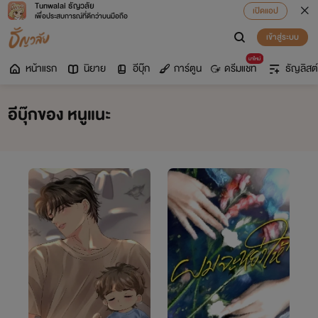
Tunwalai ธัญวลัย
เปิดแอป
เพื่อประสบการณ์ที่ดีกว่าบนมือถือ
เข้าสู่ระบบ
มาใหม่
หน้าแรก
นิยาย
อีบุ๊ก
การ์ตูน
ดรีมแชท
ธัญลิสต์
อีบุ๊กของ หนูแนะ