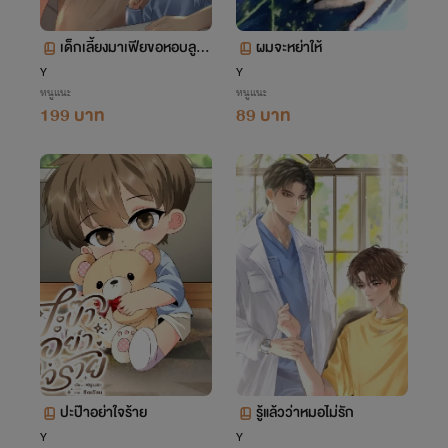
เด็กเลี้ยงมาเฟียขอหอบลูก
ผมจะหย่าให้
หนี [omegaverse]
Y
Y
หนูแนะ
หนูแนะ
199 บาท
89 บาท
ปะป๊าอย่าใจร้าย
รู้แล้วว่าหมอไม่รัก
Y
Y