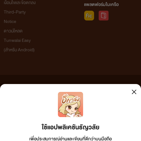
เงื่อนไขและข้อตกลง
แพลตฟอร์มในเครือ
Third-Party
Notice
ดาวน์โหลด
Tunwalai Easy
(สำหรับ Android)
ข้อความที่ท่านได้อ่านจากเว็บไซต์นี้เกิดจากการเขียนโดยสาธารณชนและเผยแพร่โดยอัตโนมัติ ผู้ดูแล
เว็บไซต์แห่งนี้ไม่ได้เห็นด้วยและไม่ขอรับผิดชอบต่อข้อความใดๆ ทั้งสิ้น ดังนั้นผู้อ่านทุกท่านโปรดใช้
วิจารณญาณในการกลั่นกรองด้วยตนเอง และหากท่านพบข้อความใดๆ ที่ขัดต่อกฎหมายและศีลธรรม
กรุณาแจ้งมาที่ tunwalai@ookbee.com เพื่อทีมงานจะได้ดำเนินการในทันที ทั้งนี้ ทางเว็บไซต์ขอสงวน
ลิขสิทธิ์ตามพระราชบัญญัติลิขสิทธิ์ (ฉบับเพิ่มเติม) พ.ศ.2558
ใช้แอปพลิเคชันธัญวลัย
เพื่อประสบการณ์อ่านและเขียนที่ดีกว่าบนมือถือ