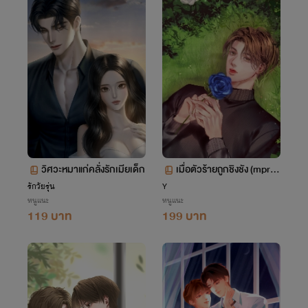
วิศวะหมาแก่คลั่งรักเมียเด็ก
เมื่อตัวร้ายถูกชิงชัง (mpre
g)
รักวัยรุ่น
Y
หนูแนะ
หนูแนะ
119 บาท
199 บาท