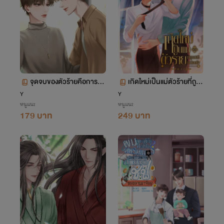
จุดจบของตัวร้ายคือการโด
เกิดใหม่เป็นแม่ตัวร้ายที่ถูก
นนายเอกฆ่าตายในตอนจบ
สามีเกลียดซัง
Y
Y
หนูแนะ
หนูแนะ
179 บาท
249 บาท