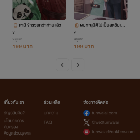
สามี ข้ารวยกว่าท่านแล้ว
ผมทะลุมิติไปเป็นสตรีมเมอ
ร์ พร้อมคว้าตำแหน่งสุดยอ
Y
Y
หนูแนะ
หนูแนะ
ดเชฟของอาณาจักร
199 บาท
199 บาท
เกี่ยวกับเรา
ช่วยเหลือ
ช่องทางติดต่อ
ธัญวลัยคือ?
บทความ
tunwalai.com
นโยบายการ
FAQ
@webtunwalai
คุ้มครอง
tunwalai@ookbee.com
ข้อมูลส่วนบุคคล