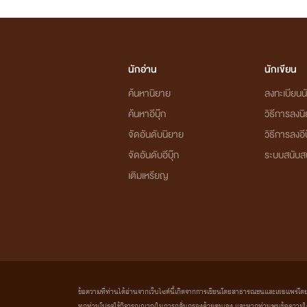
นักอ่าน
นักเขียน
ค้นหานิยาย
ลงทะเบียนนั
ค้นหาอีบุ๊ก
วิธีการลงน
จัดอันดับนิยาย
วิธีการลงอีบ
จัดอันดับอีบุ๊ก
ระบบสนับส
เติมเหรียญ
ข้อความที่ท่านได้อ่านจากเว็บไซต์นี้เกิดจากการเขียนโดยสาธารณชนและเผยแพร่โดยอัตโน
ทุกท่านโปรดใช้วิจารณญาณในการกลั่นกรองด้วยตนเอง และหากท่านพบข้อความใดๆ 