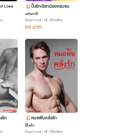
 of Love
ปิ๊งรักเงือกน้อยจอมซน
แฟนตาซี
ียน
อัณณากานต์ / รตี / ตั้งใจเขียน
89 บาท
งรัก
หมอฟันคลั่งรัก
อีโรติก
ียน
อัณณากานต์ / รตี / ตั้งใจเขียน