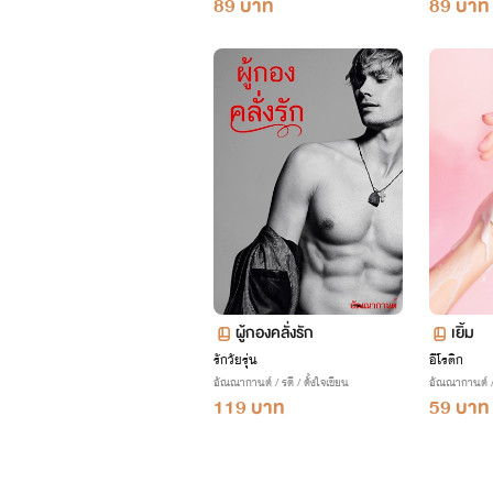
89 บาท
89 บาท
ผู้กองคลั่งรัก
เยิ้ม
รักวัยรุ่น
อีโรติก
อัณณากานต์ / รตี / ตั้งใจเขียน
อัณณากานต์ / 
119 บาท
59 บาท