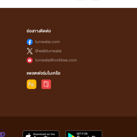
ช่องทางติดต่อ
tunwalai.com
@webtunwalai
tunwalai@ookbee.com
แพลตฟอร์มในเครือ