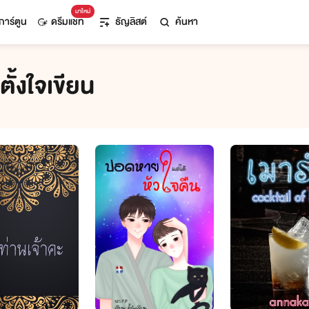
มาใหม่
การ์ตูน
ดรีมแชท
ธัญลิสต์
ค้นหา
ั้งใจเขียน