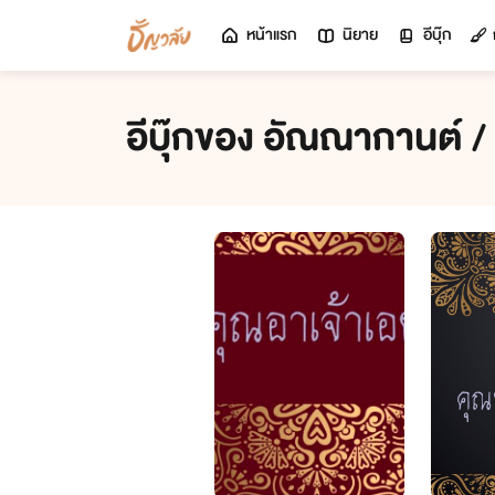
หน้าแรก
นิยาย
อีบุ๊ก
อีบุ๊กของ อัณณากานต์ / ต