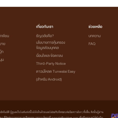
เกี่ยวกับเรา
ช่วยเหลือ
กเขียน
ธัญวลัยคือ?
บทความ
นโยบายการคุ้มครอง
ิยาย
FAQ
ข้อมูลส่วนบุคคล
ุ๊ก
เงื่อนไขและข้อตกลง
นุน
Third-Party Notice
ดาวน์โหลด Tunwalai Easy
(สำหรับ Android)
มัติ ผู้ดูแลเว็บไซต์แห่งนี้ไม่ได้เห็นด้วยและไม่ขอรับผิดชอบต่อข้อความใดๆ ทั้งสิ้น ดังนั้นผู้อ่าน
ที่ขัดต่อกฎหมายและศีลธรรม กรุณาแจ้งมาที่ tunwalai@ookbee.com เพื่อทีมงานจะได้ดำเนิน