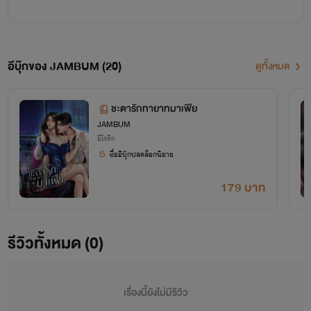
ช่องทางติดต่อ FB : Jambum Write หรือ เพจ Jambum หรือ X : @Jambum_1 ค่ะ
อีบุ๊กของ JAMBUM (20)
ดูทั้งหมด
ชะตารักทายาทมาเฟีย
JAMBUM
อีโรติก
ซื้ออีบุ๊กปลดล็อกนิยาย
179 บาท
รีวิวทั้งหมด (0)
เรื่องนี้ยังไม่มีรีวิว