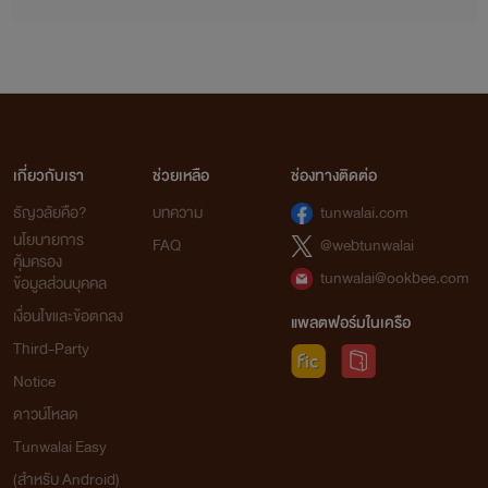
เกี่ยวกับเรา
ช่วยเหลือ
ช่องทางติดต่อ
ธัญวลัยคือ?
บทความ
tunwalai.com
นโยบายการ
FAQ
@webtunwalai
คุ้มครอง
tunwalai@ookbee.com
ข้อมูลส่วนบุคคล
เงื่อนไขและข้อตกลง
แพลตฟอร์มในเครือ
Third-Party
Notice
ดาวน์โหลด
Tunwalai Easy
(สำหรับ Android)