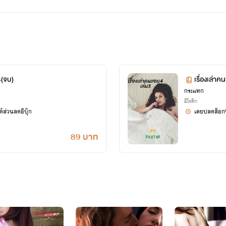
4(จบ)
เรื่องเล่า
กระแทก
อีโรติก
้ส่วนลดอีบุ๊ก
เคยปลดล็อกนิ
89 บาท