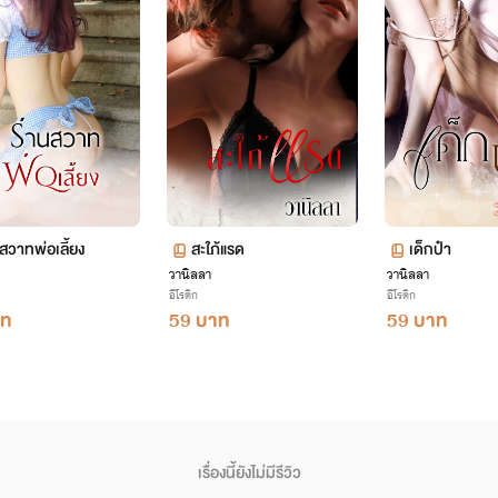
สวาทพ่อเลี้ยง
สะใภ้แรด
เด็กป๋า
วานิลลา
วานิลลา
อีโรติก
อีโรติก
าท
59 บาท
59 บาท
เรื่องนี้ยังไม่มีรีวิว