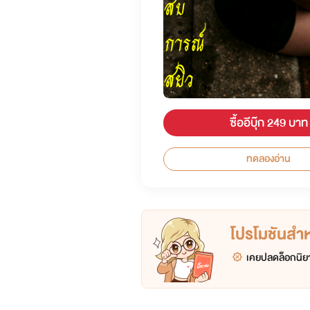
ซื้ออีบุ๊ก 249 บาท
ทดลองอ่าน
โปรโมชันสำหร
เคยปลดล็อกนิยา