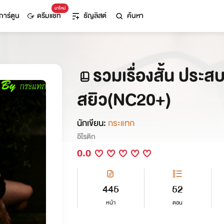
มาใหม่
การ์ตูน
ดรีมแชท
ธัญลิสต์
ค้นหา
รวมเรื่องสั้น ประ
สยิว(NC20+)
นักเขียน:
กระแทก
อีโรติก
0.0
445
52
หน้า
ตอน