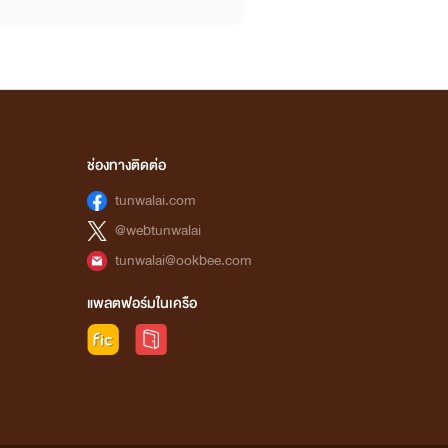
ช่องทางติดต่อ
tunwalai.com
@webtunwalai
tunwalai@ookbee.com
แพลตฟอร์มในเครือ