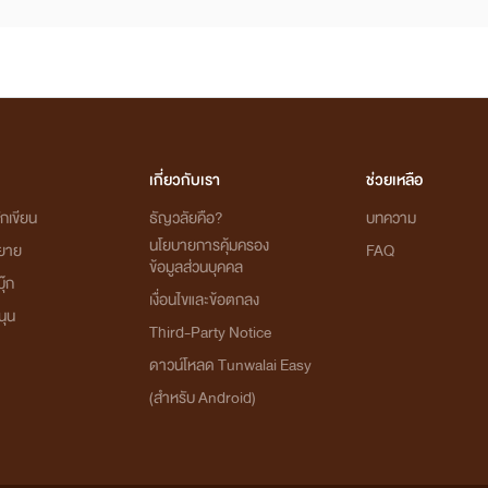
เกี่ยวกับเรา
ช่วยเหลือ
กเขียน
ธัญวลัยคือ?
บทความ
นโยบายการคุ้มครอง
ิยาย
FAQ
ข้อมูลส่วนบุคคล
ุ๊ก
เงื่อนไขและข้อตกลง
นุน
Third-Party Notice
ดาวน์โหลด Tunwalai Easy
(สำหรับ Android)