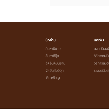
นักอ่าน
นักเขียน
ค้นหานิยาย
ลงทะเบียนนั
ค้นหาอีบุ๊ก
วิธีการลงน
จัดอันดับนิยาย
วิธีการลงอีบ
จัดอันดับอีบุ๊ก
ระบบสนับส
เติมเหรียญ