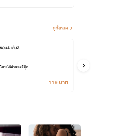
ดูทั้งหมด
คนชอบ4 เล่ม3
เรื่อ
กระแทก
อีโรติก
ยายได้ส่วนลดอีบุ๊ก
เคยปลด
119 บาท