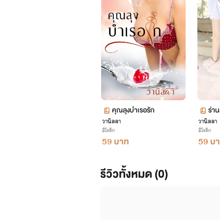
คุณลุงบำเรอรัก
ร่าน
วานิลลา
วานิลลา
อีโรติก
อีโรติก
59 บาท
59 บ
รีวิวทั้งหมด (0)