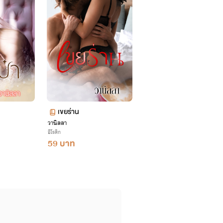
เขยร่าน
วานิลลา
อีโรติก
59 บาท