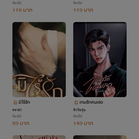
พิฆณีย์
พิฆณีย์
119 บาท
119 บาท
มิไร้รัก
เกมรักคนเลว
ดราม่า
รักวัยรุ่น
พิฆณีย์
พิฆณีย์
89 บาท
149 บาท