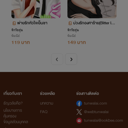
พ่ายรักหัวใจเย็นชา
บ่วงรักองศาร้าย(Bitter lov
e)
รักวัยรุ่น
รักวัยรุ่น
พิฆณีย์
พิฆณีย์
119 บาท
149 บาท
เกี่ยวกับเรา
ช่วยเหลือ
ช่องทางติดต่อ
ธัญวลัยคือ?
บทความ
tunwalai.com
นโยบายการ
FAQ
@webtunwalai
คุ้มครอง
tunwalai@ookbee.com
ข้อมูลส่วนบุคคล