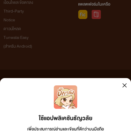
เงื่อนไขและข้อตกลง
แพลตฟอร์มในเครือ
Third-Party
Notice
ดาวน์โหลด
Tunwalai Easy
(สำหรับ Android)
ข้อความที่ท่านได้อ่านจากเว็บไซต์นี้เกิดจากการเขียนโดยสาธารณชนและเผยแพร่โดยอัตโนมัติ ผู้ดูแล
เว็บไซต์แห่งนี้ไม่ได้เห็นด้วยและไม่ขอรับผิดชอบต่อข้อความใดๆ ทั้งสิ้น ดังนั้นผู้อ่านทุกท่านโปรดใช้
วิจารณญาณในการกลั่นกรองด้วยตนเอง และหากท่านพบข้อความใดๆ ที่ขัดต่อกฎหมายและศีลธรรม
กรุณาแจ้งมาที่ tunwalai@ookbee.com เพื่อทีมงานจะได้ดำเนินการในทันที ทั้งนี้ ทางเว็บไซต์ขอสงวน
ลิขสิทธิ์ตามพระราชบัญญัติลิขสิทธิ์ (ฉบับเพิ่มเติม) พ.ศ.2558
ใช้แอปพลิเคชันธัญวลัย
เพื่อประสบการณ์อ่านและเขียนที่ดีกว่าบนมือถือ