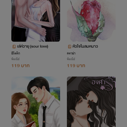
เล่ห์วายุ (sour love)
หัวใจในลมหนาว
อีโรติก
ดราม่า
พิฆณีย์
พิฆณีย์
119 บาท
119 บาท