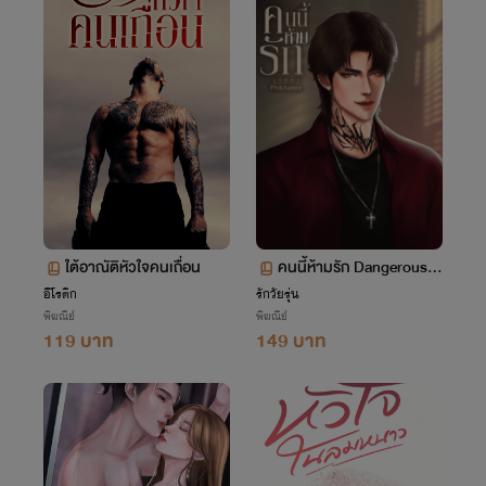
ใต้อาณัติหัวใจคนเถื่อน
คนนี้ห้ามรัก Dangerously
Nc 18+
อีโรติก
รักวัยรุ่น
พิฆณีย์
พิฆณีย์
119 บาท
149 บาท