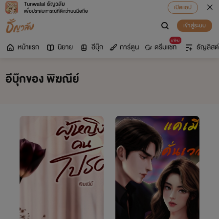
Tunwalai ธัญวลัย
เปิดแอป
เพื่อประสบการณ์ที่ดีกว่าบนมือถือ
เข้าสู่ระบบ
มาใหม่
หน้าแรก
นิยาย
อีบุ๊ก
การ์ตูน
ดรีมแชท
ธัญลิสต์
อีบุ๊กของ พิฆณีย์