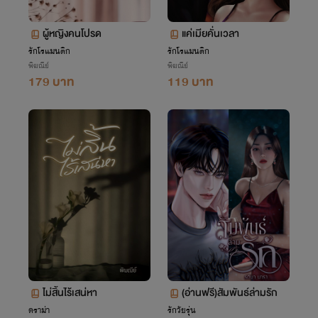
ผู้หญิงคนโปรด
แค่เมียคั่นเวลา
รักโรแมนติก
รักโรแมนติก
พิฆณีย์
พิฆณีย์
179 บาท
119 บาท
ไม่สิ้นไร้เสน่หา
(อ่านฟรี)สัมพันธ์ล่ามรัก
ดราม่า
รักวัยรุ่น