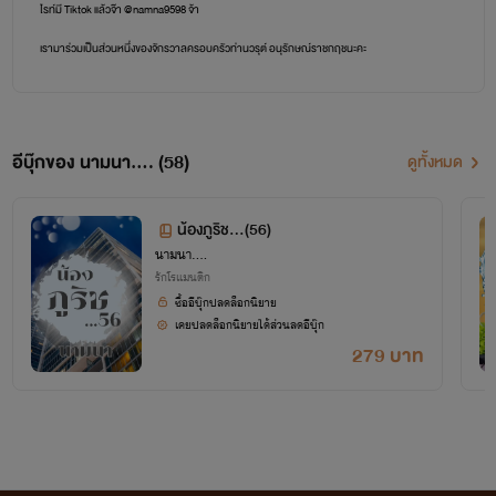
ไรท์มี Tiktok แล้วจ๊า @namna9598 จ้า
เรามาร่วมเป็นส่วนหนึ่งของจักรวาลครอบครัวท่านวรุต์ อนุรักษณ์ราชกฤชนะคะ
อีบุ๊กของ นามนา.... (58)
ดูทั้งหมด
น้องภูริช...(56)
นามนา....
รักโรแมนติก
ซื้ออีบุ๊กปลดล็อกนิยาย
เคยปลดล็อกนิยายได้ส่วนลดอีบุ๊ก
279 บาท