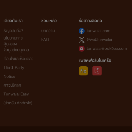
เกี่ยวกับเรา
ช่วยเหลือ
ช่องทางติดต่อ
ธัญวลัยคือ?
บทความ
tunwalai.com
นโยบายการ
FAQ
@webtunwalai
คุ้มครอง
tunwalai@ookbee.com
ข้อมูลส่วนบุคคล
เงื่อนไขและข้อตกลง
แพลตฟอร์มในเครือ
Third-Party
Notice
ดาวน์โหลด
Tunwalai Easy
(สำหรับ Android)