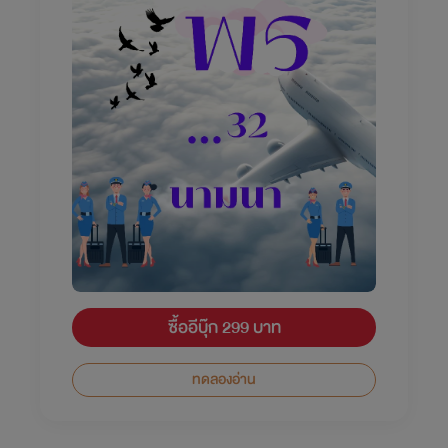
ซื้ออีบุ๊ก 299 บาท
ทดลองอ่าน