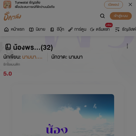
Tunwalai ธัญวลัย
เปิดแอป
เพื่อประสบการณ์ที่ดีกว่าบนมือถือ
เข้าสู่ระบบ
มาใหม่
หน้าแรก
นิยาย
อีบุ๊ก
การ์ตูน
ดรีมแชท
ธัญลิสต์
น้องพร...(32)
นักเขียน:
นามนา....
นักวาด: นามนา
รักโรแมนติก
5.0