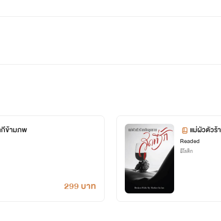
ากีข้ามภพ
แม่ผัวตัวร้
Readed
อีโรติก
299 บาท