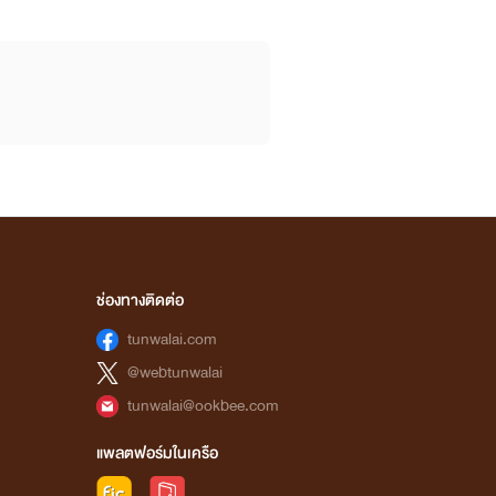
ช่องทางติดต่อ
tunwalai.com
@webtunwalai
tunwalai@ookbee.com
แพลตฟอร์มในเครือ