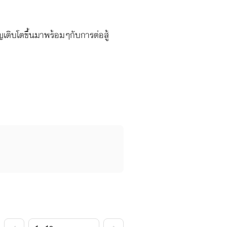
ิญเติบโตขึ้นมาพร้อมๆกับการต่อสู้