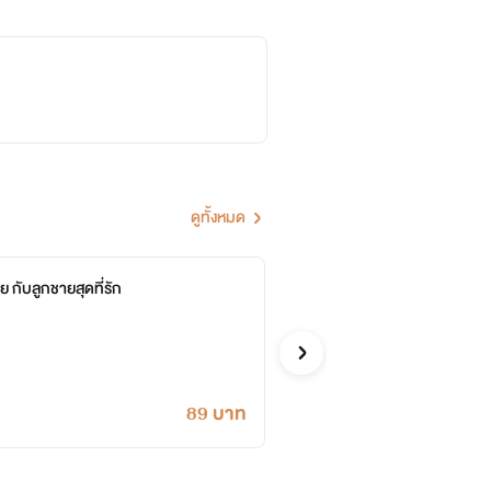
ดูทั้งหมด
าย กับลูกชายสุดที่รัก
อาถรร
Readed
สยองขวัญ
ซื้ออี
89 บาท