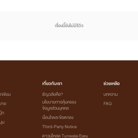
เรื่องนี้ยังไม่มีรีวิว
เกี่ยวกับเรา
ช่วยเหลือ
กเขียน
ธัญวลัยคือ?
บทความ
นโยบายการคุ้มครอง
ิยาย
FAQ
ข้อมูลส่วนบุคคล
ุ๊ก
เงื่อนไขและข้อตกลง
นุน
Third-Party Notice
ดาวน์โหลด Tunwalai Easy