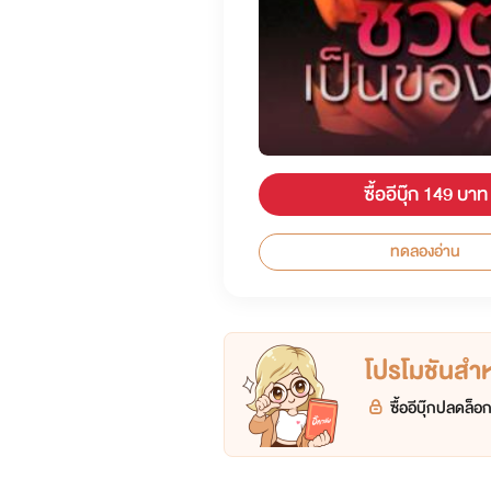
ซื้ออีบุ๊ก 149 บาท
ทดลองอ่าน
โปรโมชันสำหร
ซื้ออีบุ๊กปลดล็