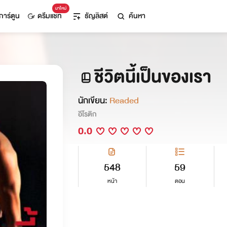
มาใหม่
การ์ตูน
ดรีมแชท
ธัญลิสต์
ค้นหา
ชีวิตนี้เป็นของเรา
นักเขียน:
Readed
อีโรติก
0.0
548
59
หน้า
ตอน