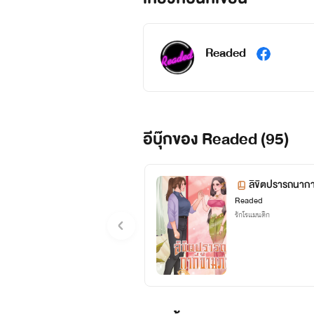
Readed
อีบุ๊กของ Readed (95)
ลิขิตปรารถนาก
Readed
รักโรแมนติก