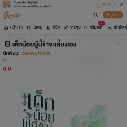
Tunwalai ธัญวลัย
เปิดแอป
เพื่อประสบการณ์ที่ดีกว่าบนมือถือ
เข้าสู่ระบบ
มาใหม่
หน้าแรก
นิยาย
อีบุ๊ก
การ์ตูน
ดรีมแชท
ธัญลิสต์
เด็กน้อยผู้นี้ข้าจะเลี้ยงเอง
นักเขียน:
cheewa Novel
จีน
0.0