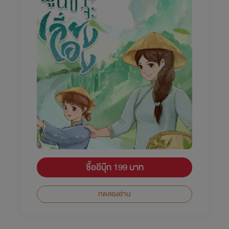
ซื้ออีบุ๊ก 199 บาท
ทดลองอ่าน