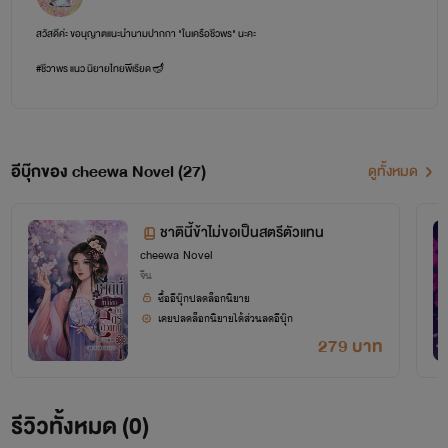
สวัสดีค่ะ ขอนุญาตแนะนำนามปากกา "ในเครือชีวพร" นะคะ
#ชีวาพร แนว นิยายไทยพีเรียด🪔
#ชงเมิ่ง แนว นิยายจีนโบราณ🏮
#ชัชวาลย์ แนว นิยายโรมานซ์/นิยายอิโรติก👙
อีบุ๊กของ cheewa Novel (27)
ดูทั้งหมด
#เฉินคุน แนว นิยายจีนโบราณ ชุดยาว⛩️
ชาตินี้ข้าไม่ขอเป็นสตรีตัวแทน
cheewa Novel
จีน
ซื้ออีบุ๊กปลดล็อกนิยาย
เคยปลดล็อกนิยายได้ส่วนลดอีบุ๊ก
279 บาท
รีวิวทั้งหมด (0)