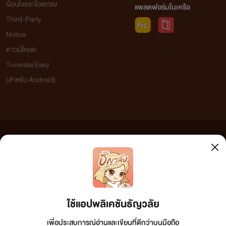
เงื่อนไขและข้อตกลง
แพลตฟอร์มในเครือ
Third-Party
Notice
ดาวน์โหลด
Tunwalai Easy
(สำหรับ Android)
ข้อความที่ท่านได้อ่านจากเว็บไซต์นี้เกิดจากการเขียนโดยสาธารณชนและเผยแพร่โดยอัตโนมัติ ผู้ดูแล
เว็บไซต์แห่งนี้ไม่ได้เห็นด้วยและไม่ขอรับผิดชอบต่อข้อความใดๆ ทั้งสิ้น ดังนั้นผู้อ่านทุกท่านโปรดใช้
วิจารณญาณในการกลั่นกรองด้วยตนเอง และหากท่านพบข้อความใดๆ ที่ขัดต่อกฎหมายและศีลธรรม
กรุณาแจ้งมาที่ tunwalai@ookbee.com เพื่อทีมงานจะได้ดำเนินการในทันที ทั้งนี้ ทางเว็บไซต์ขอสงวน
ลิขสิทธิ์ตามพระราชบัญญัติลิขสิทธิ์ (ฉบับเพิ่มเติม) พ.ศ.2558
ใช้แอปพลิเคชันธัญวลัย
เพื่อประสบการณ์อ่านและเขียนที่ดีกว่าบนมือถือ