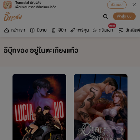
Tunwalai ธัญวลัย
เปิดแอป
เพื่อประสบการณ์ที่ดีกว่าบนมือถือ
เข้าสู่ระบบ
มาใหม่
หน้าแรก
นิยาย
อีบุ๊ก
การ์ตูน
ดรีมแชท
ธัญลิสต์
อีบุ๊กของ อยู่ในตะเกียงแก้ว