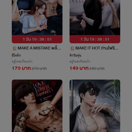
1 วัน 19 : 38 : 50
1 วัน 19 : 38 : 50
MAKE A MISTAKE พลั้งพ
MAKE IT HOT ถ่านไฟรัก |
ลาดรัก (ซื้อผ่านเว็บถูกกว่
ไพลอท
อีโรติก
รักวัยรุ่น
อยู่ในตะเกียงแก้ว
อยู่ในตะเกียงแก้ว
า)
179 บาท
149 บาท
279 บาท
249 บาท