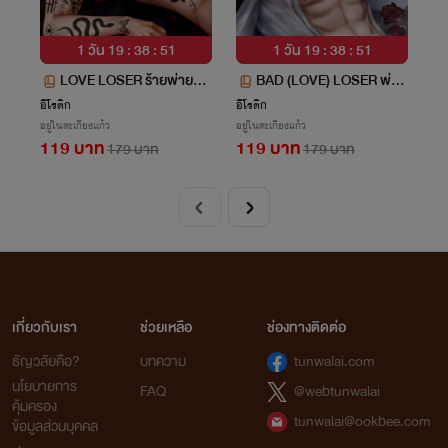
1 วัน 19 : 38 : 50
1 วัน 19 : 38 : 50
LOVE LOSER ร้ายพ่ายรัก
BAD (LOVE) LOSER พ่าย
SM25+
รักร้าย SM25+
อีโรติก
อีโรติก
อยู่ในตะเกียงแก้ว
อยู่ในตะเกียงแก้ว
119 บาท
119 บาท
179 บาท
179 บาท
เกี่ยวกับเรา
ช่วยเหลือ
ช่องทางติดต่อ
ธัญวลัยคือ?
บทความ
tunwalai.com
นโยบายการ
FAQ
@webtunwalai
คุ้มครอง
tunwalai@ookbee.com
ข้อมูลส่วนบุคคล