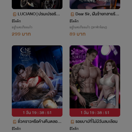
LUCIANO | ปรนเปรอรัก(ลั
Dear Sir, ฝันร้ายกลายรัก
บ)คุณชายสารเลว
4P
อีโรติก
อีโรติก
อยู่ในตะเกียงแก้ว
อยู่ในตะเกียงแก้ว {{ลาพักร้อน}}
299 บาท
89 บาท
1 วัน 19 : 38 : 50
1 วัน 19 : 38 : 50
ชั่วคราวหรือค้างคืนตลอดไ
รอยบาปที่ไม่มีวันลบเลือน
ป | ONE MORE NIGHT
อีโรติก
อีโรติก