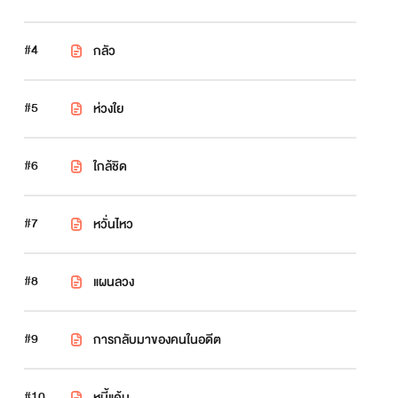
#4
กลัว
#5
ห่วงใย
#6
ใกล้ชิด
#7
หวั่นไหว
#8
แผนลวง
#9
การกลับมาของคนในอดีต
#10
หนี้แค้น