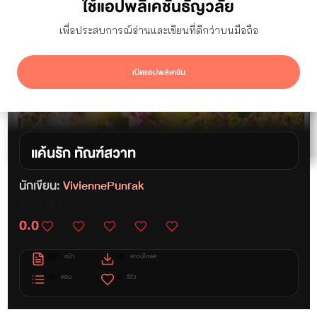
ใช้แอปพลิเคชันธัญวลัย
เพื่อประสบการณ์อ่านและเขียนที่ดีกว่าบนมือถือ
เปิดแอปพลิเคชัน
แค้นรัก ทัณฑ์สวาท
นักเขียน:
ViviennePunrak
รักดราม่า
0.0
207
45
หน้า
ดาวน์โหลด
30
0
ตอน
รีวิว