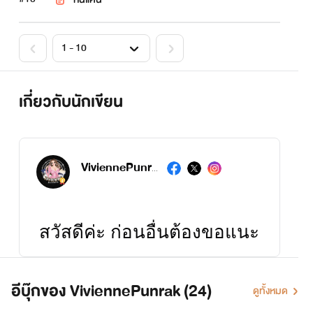
เกี่ยวกับนักเขียน
ViviennePunrak
สวัสดีค่ะ ก่อนอื่นต้องขอแนะ
ตัวก่อนนะ
คะ
Vivienne/Punrak คือ
นามปากกาของ Writer
อีบุ๊กของ ViviennePunrak (24)
ดูทั้งหมด