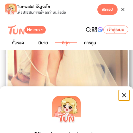
Tunwalai ธัญวลัย
เปิดแอป
เพื่อประสบการณ์ที่ดีกว่าบนมือถือ
Hetero
เข้าสู่ระบบ
ทั้งหมด
นิยาย
อีบุ๊ก
การ์ตูน