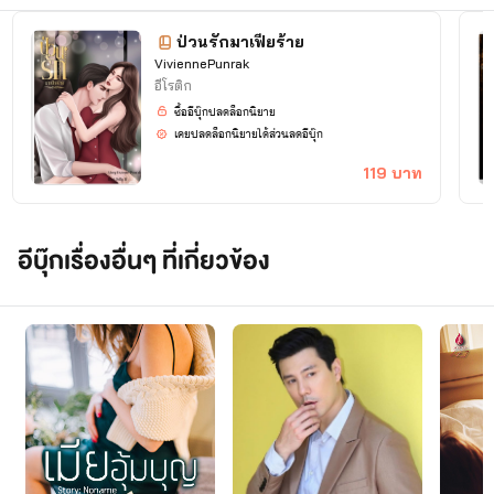
จุดเริ่มของการเขียนนิยายใน
ครั้งนี้
ป่วนรักมาเฟียร้าย
ViviennePunrak
เกิดจากความชอบและรักใน
อีโรติก
การอ่านนิยายของ
Writer
ซื้ออีบุ๊กปลดล็อกนิยาย
เคยปลดล็อกนิยายได้ส่วนลดอีบุ๊ก
จนเกิดเป็นแรงบันดาลใจ ใน
การเขียนนิยาย
119 บาท
ยังไงก็ขอฝากผลงานด้วยนะ
คะ
อีบุ๊กเรื่องอื่นๆ ที่เกี่ยวข้อง
ฝากเนื้อฝากตัวด้วยค่ะ
ถ้ามีอะไรแนะนำติชมได้เลย
ค่ะ
Writerยินดีรับฟังค่ะ