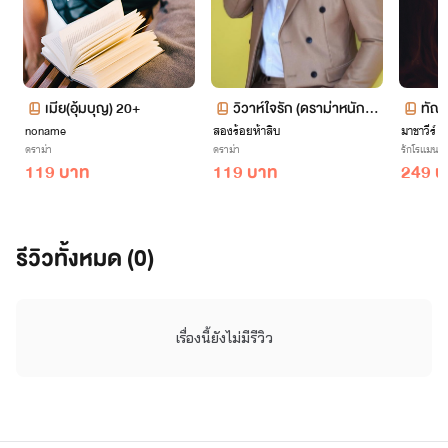
เมีย(อุ้มบุญ) 20+
วิวาห์ใจรัก (ดราม่าหนักพร
ทัณฑ
noname
สองร้อยห้าสิบ
ะเอกเลว)(จบ)
มาชาวีร์
ดราม่า
ดราม่า
รักโรแมนติ
119 บาท
119 บาท
249 บ
รีวิวทั้งหมด (0)
เรื่องนี้ยังไม่มีรีวิว