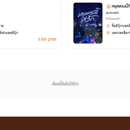
หยุดตรงนี้ท
Achirahh
ร์ที่คอยซัพพอร์ต นับว่าเป็นกำลังใจที่ยิ่งใหญ่ของไรท์ตัว
รักโรแมนติก
ยาย
ซื้ออีบุ๊กปลด
้ส่วนลดอีบุ๊ก
เคยปลดล็อกนิ
199 บาท
เรื่องนี้ยังไม่มีรีวิว