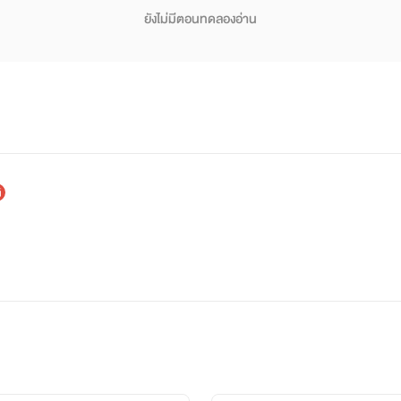
ยังไม่มีตอนทดลองอ่าน
นักเขียนมืออาชีพ 🖌ผิดพลาดประการใด ขออภัยมา ณ ที่นี้น
ไรท์แต่งตามจินตนาการและความเพ้อฝันล้วนๆ
เนื้อหาส่วนใหญ่เหมาะสำหรับผู้อ่านอายุ18+ขึ้นไปนะ