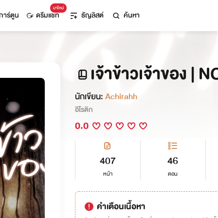
มาใหม่
การ์ตูน
ดรีมแชท
ธัญลิสต์
ค้นหา
เจ้าข้าวเจ้าของ | 
นักเขียน:
Achirahh
อีโรติก
0.0
407
46
หน้า
ตอน
คำเตือนเนื้อหา