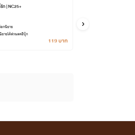
ี่รัก | NC25+
ว่าจะ
Achirahh
น้อยๆคนนี้ 💕
รักโรแมนติก
ล็อกนิยาย
ซื้ออี
ยายได้ส่วนลดอีบุ๊ก
เคยปลด
119 บาท