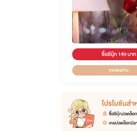
ซื้ออีบุ๊ก 149 บาท
ทดลองอ่าน
โปรโมชันสำหร
ซื้ออีบุ๊กปลดล็
เคยปลดล็อกนิยา