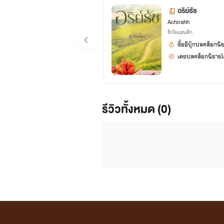
อริย์ธัช
Achirahh
ขอบคุณรีดเดอ
รักโรแมนติก
ซื้ออีบุ๊กปลดล็อกนิ
เคยปลดล็อกนิยายได
รีวิวทั้งหมด (0)