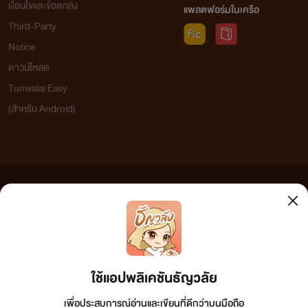
เงื่อนไขและข้อตกลง
แพลตฟอร์มในเครือ
Third-Party
Notice
ดาวน์โหลด
Tunwalai Easy
(สำหรับ Android)
ข้อความที่ท่านได้อ่านจากเว็บไซต์นี้เกิดจากการเขียนโดยสาธารณชนและเผยแพร่โดยอัตโนมัติ ผู้ดูแล
เว็บไซต์แห่งนี้ไม่ได้เห็นด้วยและไม่ขอรับผิดชอบต่อข้อความใดๆ ทั้งสิ้น ดังนั้นผู้อ่านทุกท่านโปรดใช้
วิจารณญาณในการกลั่นกรองด้วยตนเอง และหากท่านพบข้อความใดๆ ที่ขัดต่อกฎหมายและศีลธรรม
กรุณาแจ้งมาที่ tunwalai@ookbee.com เพื่อทีมงานจะได้ดำเนินการในทันที ทั้งนี้ ทางเว็บไซต์ขอสงวน
ลิขสิทธิ์ตามพระราชบัญญัติลิขสิทธิ์ (ฉบับเพิ่มเติม) พ.ศ.2558
ใช้แอปพลิเคชันธัญวลัย
เพื่อประสบการณ์อ่านและเขียนที่ดีกว่าบนมือถือ