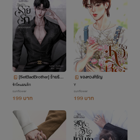
[SetBadBrother]​ ร้ายรัก
ของหวงหิรัญ
[พายุ+อะตอม]​
รักโรแมนติก
Y
sunflower
sunflower
199 บาท
199 บาท