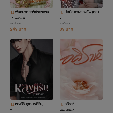
พันธนาการหัวใจซาตาน (ผู้
ปกป้องของกองทัพ (กองทั
กองปราบ x จันทร์เจ้าขา)
พ&ปกป้อง)
รักโรแมนติก
Y
sunflower
sunflower
249 บาท
89 บาท
หลงคีริน(ราม&คีริน)
อคิราห์
Y
รักโรแมนติก