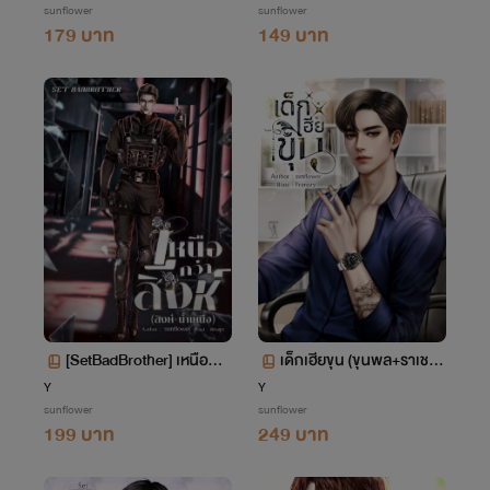
sunflower
sunflower
179 บาท
149 บาท
[SetBadBrother] เหนือกว่
เด็กเฮียขุน (ขุนพล+ราเชน)
าสิงห์(สิงห์+น้ำเหนือ)
Mpreg
Y
Y
sunflower
sunflower
199 บาท
249 บาท