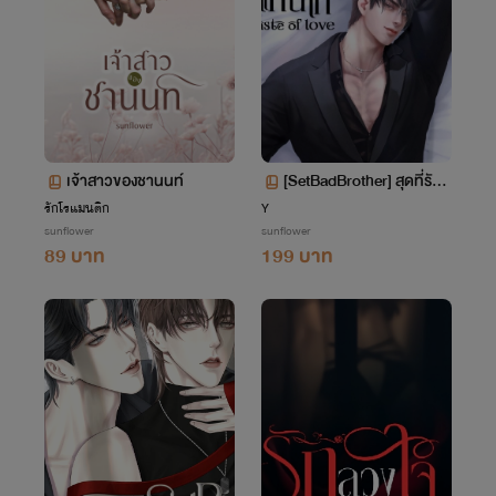
เจ้าสาวของชานนท์
[SetBadBrother] สุดที่รักข
องแทนไท taste of love
รักโรแมนติก
Y
sunflower
sunflower
89 บาท
199 บาท