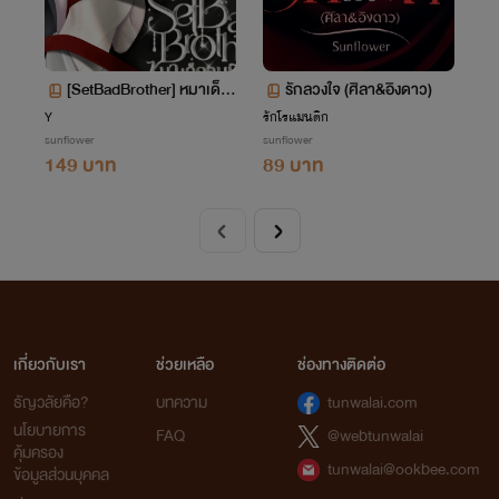
[SetBadBrother] หมาเด็ก
รักลวงใจ (ศิลา&อิงดาว)​
คนนี้พี่ครามจอง[Mpreg]
Y
รักโรแมนติก
sunflower
sunflower
[สงคราม+ไต้ฝุ่น]
149 บาท
89 บาท
เกี่ยวกับเรา
ช่วยเหลือ
ช่องทางติดต่อ
ธัญวลัยคือ?
บทความ
tunwalai.com
นโยบายการ
FAQ
@webtunwalai
คุ้มครอง
tunwalai@ookbee.com
ข้อมูลส่วนบุคคล