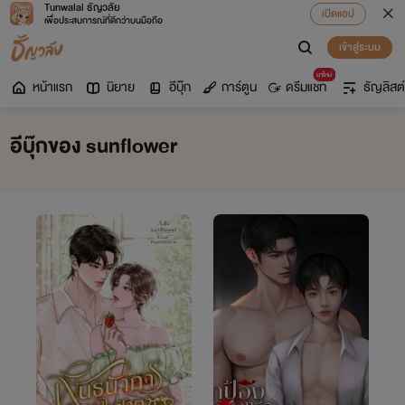
Tunwalai ธัญวลัย
เปิดแอป
เพื่อประสบการณ์ที่ดีกว่าบนมือถือ
เข้าสู่ระบบ
มาใหม่
หน้าแรก
นิยาย
อีบุ๊ก
การ์ตูน
ดรีมแชท
ธัญลิสต์
อีบุ๊กของ sunflower