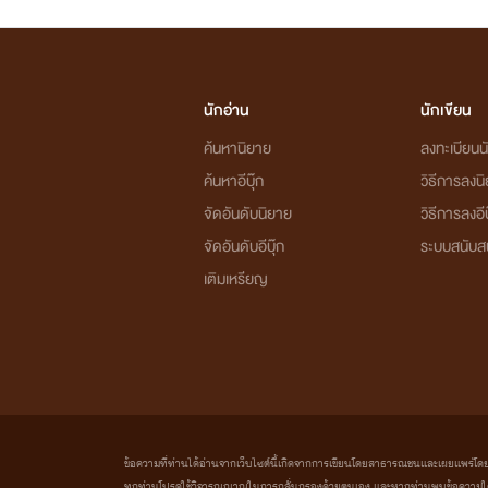
นักอ่าน
นักเขียน
ค้นหานิยาย
ลงทะเบียนนั
ค้นหาอีบุ๊ก
วิธีการลงน
จัดอันดับนิยาย
วิธีการลงอีบ
จัดอันดับอีบุ๊ก
ระบบสนับส
เติมเหรียญ
ข้อความที่ท่านได้อ่านจากเว็บไซต์นี้เกิดจากการเขียนโดยสาธารณชนและเผยแพร่โดยอัตโน
ทุกท่านโปรดใช้วิจารณญาณในการกลั่นกรองด้วยตนเอง และหากท่านพบข้อความใดๆ 