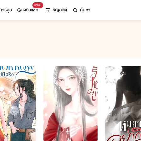
มาใหม่
การ์ตูน
ดรีมแชท
ธัญลิสต์
ค้นหา