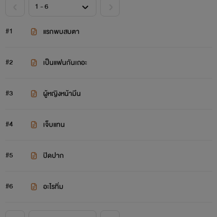
#1
แรกพบสบตา
#2
เป็นแฟนกันเถอะ
#3
ผู้หญิงหน้ามึน
#4
เจ็บแทน
#5
ปิดปาก
#6
อะไรทิ่ม