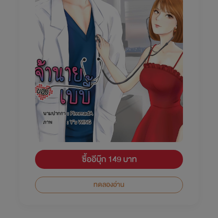
ซื้ออีบุ๊ก 149 บาท
ทดลองอ่าน