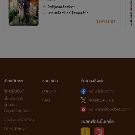
รักโรแมนติก
ซื้ออีบุ๊กปลดล็อกนิยาย
เคยปลดล็อกนิยายได้ส่วนลดอีบุ๊ก
199 บาท
เกี่ยวกับเรา
ช่วยเหลือ
ช่องทางติดต่อ
ธัญวลัยคือ?
บทความ
tunwalai.com
นโยบายการ
FAQ
@webtunwalai
คุ้มครอง
tunwalai@ookbee.com
ข้อมูลส่วนบุคคล
เงื่อนไขและข้อตกลง
แพลตฟอร์มในเครือ
Third-Party