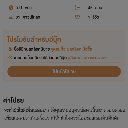
311
หน้า
45
ตอน
31
ดาวน์โหลด
1
รีวิว
โปรโมชันสำหรับอีบุ๊ก
ซื้ออีบุ๊กปลดล็อกนิยาย
ดูตอนที่จะปลดล็อกเมื่อซื้อ
เคยปลดล็อกนิยายได้ส่วนลดอีบุ๊ก
ดูอัตราส่วนการลดราคา
ไปหน้านิยาย
คำโปรย
จะทำยังไงดีเมื่อเธออยากได้คุณหมอสุดหล่อคนนั้นมาครอบครอง
เพียงแค่สบตากันครั้งแรกก็ทำหัวใจดวงน้อยของเธอเต้นตึกตัก
อย่างที่ไม่เคยเป็นมาก่อน ไม่รู้แหละเธอจะเอาเขามาเป็นของตัว