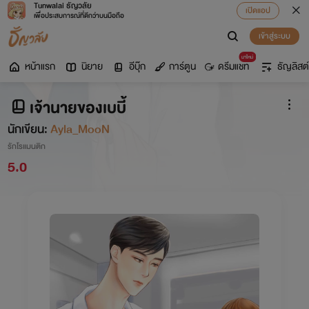
Tunwalai ธัญวลัย
เปิดแอป
เพื่อประสบการณ์ที่ดีกว่าบนมือถือ
เข้าสู่ระบบ
มาใหม่
หน้าแรก
นิยาย
อีบุ๊ก
การ์ตูน
ดรีมแชท
ธัญลิสต์
เจ้านายของเบบี้
นักเขียน:
Ayla_MooN
รักโรแมนติก
5.0