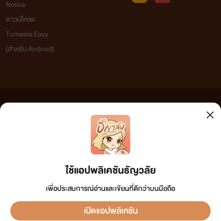
Notice
ดาวน์โหลด
Tunwalai Easy
(สำหรับ Android)
ข้อความที่ท่านได้อ่านจากเว็บไซต์นี้เกิดจากการเขียนโดยสาธารณชนและเผยแพร่โดยอัตโนมัติ ผู้ดูแล
เว็บไซต์แห่งนี้ไม่ได้เห็นด้วยและไม่ขอรับผิดชอบต่อข้อความใดๆ ทั้งสิ้น ดังนั้นผู้อ่านทุกท่านโปรดใช้
วิจารณญาณในการกลั่นกรองด้วยตนเอง และหากท่านพบข้อความใดๆ ที่ขัดต่อกฎหมายและศีลธรรม
กรุณาแจ้งมาที่ tunwalai@ookbee.com เพื่อทีมงานจะได้ดำเนินการในทันที ทั้งนี้ ทางเว็บไซต์ขอสงวน
ลิขสิทธิ์ตามพระราชบัญญัติลิขสิทธิ์ (ฉบับเพิ่มเติม) พ.ศ.2558
ใช้แอปพลิเคชันธัญวลัย
เพื่อประสบการณ์อ่านและเขียนที่ดีกว่าบนมือถือ
เปิดแอปพลิเคชัน