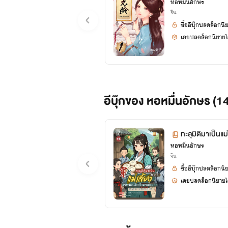
หอหมื่นอักษร
จีน
ซื้ออีบุ๊กปลดล็อกนิ
เคยปลดล็อกนิยายได
อีบุ๊กของ หอหมื่นอักษร (1
ทะลุมิติมาเป็นแม่
หอหมื่นอักษร
15 (จบ+ตอนพิเ
จีน
ซื้ออีบุ๊กปลดล็อกนิ
เคยปลดล็อกนิยายได