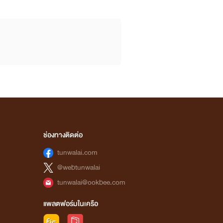
ช่องทางติดต่อ
tunwalai.com
@webtunwalai
tunwalai@ookbee.com
แพลตฟอร์มในเครือ