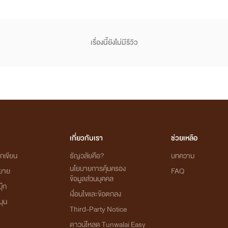
เรื่องนี้ยังไม่มีรีวิว
เกี่ยวกับเรา
ช่วยเหลือ
กเขียน
ธัญวลัยคือ?
บทความ
นโยบายการคุ้มครอง
ิยาย
FAQ
ข้อมูลส่วนบุคคล
ุ๊ก
เงื่อนไขและข้อตกลง
นุน
Third-Party Notice
ดาวน์โหลด Tunwalai Easy