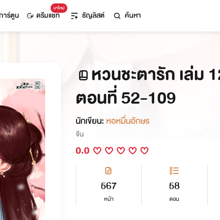
มาใหม่
การ์ตูน
ดรีมแชท
ธัญลิสต์
ค้นหา
หวนชะตารัก เล่ม 12
ตอนที่ 52-109
นักเขียน:
หอหมื่นอักษร
จีน
0.0
567
58
หน้า
ตอน