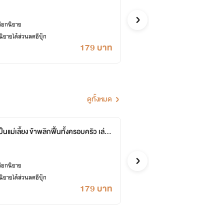
หอหมื่นอั
จีน
ล็อกนิยาย
ซื้ออี
ยายได้ส่วนลดอีบุ๊ก
เคยปลด
179 บาท
ดูทั้งหมด
ป็นแม่เลี้ยง ข้าพลิกฟื้นทั้งครอบครัว เล่ม
ทะลุมิ
06-758
หอหมื่นอั
13 ต
จีน
ล็อกนิยาย
ซื้ออี
ยายได้ส่วนลดอีบุ๊ก
เคยปลด
179 บาท