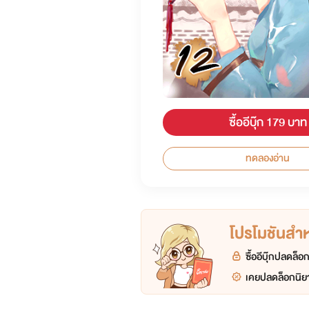
ซื้ออีบุ๊ก 179 บาท
ทดลองอ่าน
โปรโมชันสำหร
ซื้ออีบุ๊กปลดล็
เคยปลดล็อกนิยา