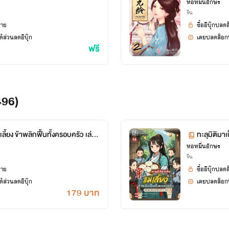
หอหมื่นอักษร
จีน
ยาย
ซื้ออีบุ๊กปลด
้ส่วนลดอีบุ๊ก
เคยปลดล็อกนิ
ฟรี
496)
เลี้ยง ข้าพลิกฟื้นทั้งครอบครัว เล่ม
ทะลุมิติมาเ
ศษ)
หอหมื่นอักษร
14 ตอน 7
จีน
ยาย
ซื้ออีบุ๊กปลด
้ส่วนลดอีบุ๊ก
เคยปลดล็อกนิ
179 บาท