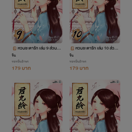
หวนชะตารัก เล่ม 9 ส่วนที่
หวนชะตารัก เล่ม 10 ส่วนที่
3 ตอนที่ 83-138
3 ตอนที่ 139-194
จีน
จีน
หอหมื่นอักษร
หอหมื่นอักษร
179 บาท
179 บาท