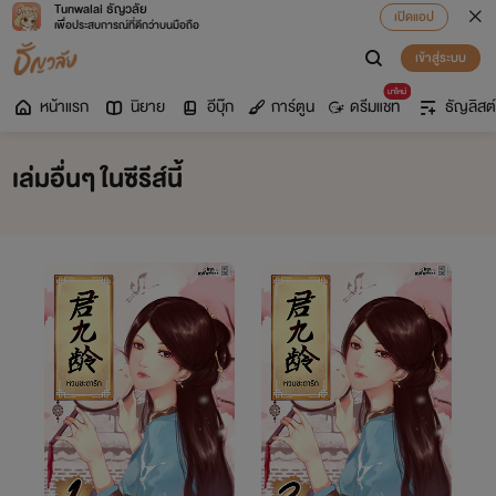
Tunwalai ธัญวลัย
เปิดแอป
เพื่อประสบการณ์ที่ดีกว่าบนมือถือ
เข้าสู่ระบบ
มาใหม่
หน้าแรก
นิยาย
อีบุ๊ก
การ์ตูน
ดรีมแชท
ธัญลิสต์
เล่มอื่นๆ ในซีรีส์นี้