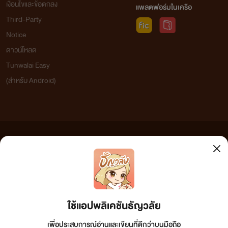
เงื่อนไขและข้อตกลง
แพลตฟอร์มในเครือ
Third-Party
Notice
ดาวน์โหลด
Tunwalai Easy
(สำหรับ Android)
ข้อความที่ท่านได้อ่านจากเว็บไซต์นี้เกิดจากการเขียนโดยสาธารณชนและเผยแพร่โดยอัตโนมัติ ผู้ดูแล
เว็บไซต์แห่งนี้ไม่ได้เห็นด้วยและไม่ขอรับผิดชอบต่อข้อความใดๆ ทั้งสิ้น ดังนั้นผู้อ่านทุกท่านโปรดใช้
วิจารณญาณในการกลั่นกรองด้วยตนเอง และหากท่านพบข้อความใดๆ ที่ขัดต่อกฎหมายและศีลธรรม
กรุณาแจ้งมาที่ tunwalai@ookbee.com เพื่อทีมงานจะได้ดำเนินการในทันที ทั้งนี้ ทางเว็บไซต์ขอสงวน
ลิขสิทธิ์ตามพระราชบัญญัติลิขสิทธิ์ (ฉบับเพิ่มเติม) พ.ศ.2558
ใช้แอปพลิเคชันธัญวลัย
เพื่อประสบการณ์อ่านและเขียนที่ดีกว่าบนมือถือ