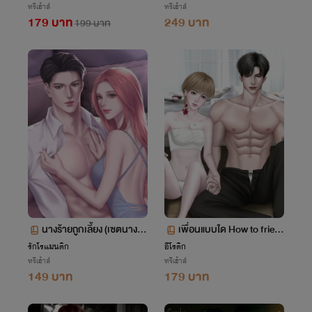
ทรีเฮ้าส์
ทรีเฮ้าส์
179 บาท
249 บาท
199 บาท
นางร้ายถูกเลี้ยง (เซตนางร้า
เพื่อนแบบใด How to frien
ย)
d #FWB
รักโรแมนติก
อีโรติก
ทรีเฮ้าส์
ทรีเฮ้าส์
149 บาท
179 บาท