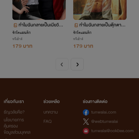
ทำไมฉันกลายเป็นเมียวิศวะ
ทำไมฉันกลายเป็นตุ๊กตายา
ไปได้ {เซตทำไม?(วิศวะ)}
งไปได้
รักโรแมนติก
รักโรแมนติก
ทรีเฮ้าส์
ทรีเฮ้าส์
179 บาท
179 บาท
เกี่ยวกับเรา
ช่วยเหลือ
ช่องทางติดต่อ
ธัญวลัยคือ?
บทความ
tunwalai.com
นโยบายการ
FAQ
@webtunwalai
คุ้มครอง
tunwalai@ookbee.com
ข้อมูลส่วนบุคคล