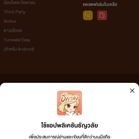
เงื่อนไขและข้อตกลง
แพลตฟอร์มในเครือ
Third-Party
Notice
ดาวน์โหลด
Tunwalai Easy
(สำหรับ Android)
ข้อความที่ท่านได้อ่านจากเว็บไซต์นี้เกิดจากการเขียนโดยสาธารณชนและเผยแพร่โดยอัตโนมัติ ผู้ดูแล
เว็บไซต์แห่งนี้ไม่ได้เห็นด้วยและไม่ขอรับผิดชอบต่อข้อความใดๆ ทั้งสิ้น ดังนั้นผู้อ่านทุกท่านโปรดใช้
วิจารณญาณในการกลั่นกรองด้วยตนเอง และหากท่านพบข้อความใดๆ ที่ขัดต่อกฎหมายและศีลธรรม
กรุณาแจ้งมาที่ tunwalai@ookbee.com เพื่อทีมงานจะได้ดำเนินการในทันที ทั้งนี้ ทางเว็บไซต์ขอสงวน
ลิขสิทธิ์ตามพระราชบัญญัติลิขสิทธิ์ (ฉบับเพิ่มเติม) พ.ศ.2558
ใช้แอปพลิเคชันธัญวลัย
เพื่อประสบการณ์อ่านและเขียนที่ดีกว่าบนมือถือ