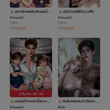
อยากร้ายแต่ดันรักหมดใจ [เ
เมียบำเรอใต้ปีกมาเฟีย
ซต ลูกรัก] (กลัฟ&ไอริส)
รักโรแมนติก
รักโรแมนติก
ทรีเฮ้าส์
ทรีเฮ้าส์
179 บาท
179 บาท
3 วัน 02 : 36 : 56
แน่จริงป๊าหาหม่ามี้พวกเราใ
ดีลลับหลังเลนส์ #Behind t
ห้เจอสิ
he spotlight
รักโรแมนติก
อีโรติก