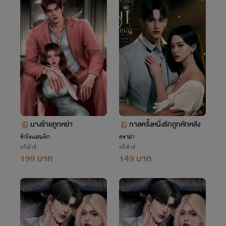
นางร้ายถูกหย่า
กาลครั้งหนึ่งรักถูกหักหลัง
รักโรแมนติก
ดราม่า
ทรีเฮ้าส์
ทรีเฮ้าส์
199 บาท
149 บาท