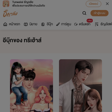
Tunwalai ธัญวลัย
เปิดแอป
เพื่อประสบการณ์ที่ดีกว่าบนมือถือ
เข้าสู่ระบบ
มาใหม่
หน้าแรก
นิยาย
อีบุ๊ก
การ์ตูน
ดรีมแชท
ธัญลิสต์
อีบุ๊กของ ทรีเฮ้าส์