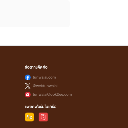
ช่องทางติดต่อ
tunwalai.com
@webtunwalai
tunwalai@ookbee.com
แพลตฟอร์มในเครือ