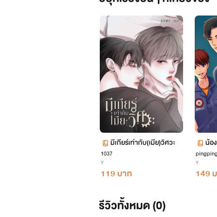
ณ ตอนนี้ เราไม่ได้เป็นนักเขียนมืออาชีพนะคะ 
ตัว ถึง
ถ้าหากมีข้อผิด
มีเกียร์เท่ากับ(เมีย)วิศวะ
น้อง
1037
pingpin
วิศว
และถ้ามีข้อติชมใด ๆ คนอ่านสามารถช่วยบ
Y
Y
119 บาท
149 
รีวิวทั้งหมด (0)