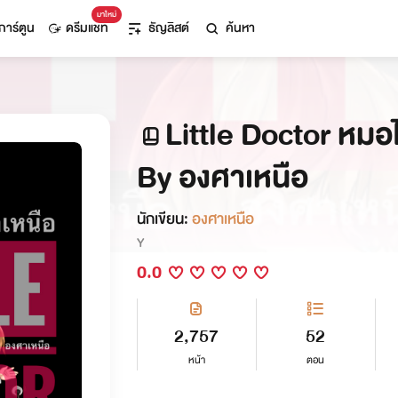
มาใหม่
การ์ตูน
ดรีมแชท
ธัญลิสต์
ค้นหา
Little Doctor หมอไม
By องศาเหนือ
นักเขียน:
องศาเหนือ
Y
0.0
2,757
52
หน้า
ตอน