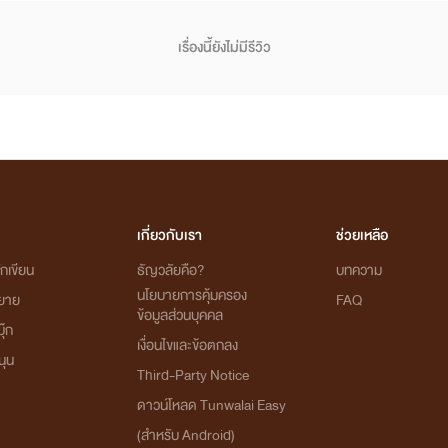
เรื่องนี้ยังไม่มีรีวิว
* - * - * - * - *
นิยายที่ทำอยู่ตอนนี้นะคะ :)
เกี่ยวกับเรา
ช่วยเหลือ
กเขียน
ธัญวลัยคือ?
บทความ
>>> นิยายเรื่องยาว 3 เรื่อง ( 20 - 45 ตอนจบ )
นโยบายการคุ้มครอง
ิยาย
FAQ
ข้อมูลส่วนบุคคล
ุ๊ก
เงื่อนไขและข้อตกลง
>> Love Attack ก็รัก . . . มันจู่โจม
( จบแล้ว )
นุน
Third-Party Notice
( โรเวล X ซีโน่ ) ( แรนเดล X เรนนี่ )
ดาวน์โหลด Tunwalai Easy
//
เปิดเรื่อง 28 / 07 / 2016
(สำหรับ Android)