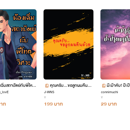
นามปากกาเราชื่อ องศาเหนือ
เขียน > นิยายวาย YAOI (ชาย x ชาย) นะคะ :)
และ ไม่ได้เรียนเกี่ยวกับการเขียนวรรณกรรมมาโดยตรงนะคะ อาศัยที่ชอบอ่าน ชอบเขียน เลยศึกษาและลอง
แม้จะรู้แล้วว่า การเขียนออกมาแต่ละตอน แต่ละเรื่อง มันยากกว่าการอ่านหลายเท่า เราก็จะพยายามต่อไปเรื
พลาดประการใด ไม่ว่าจะด้วยเรื่องของเนื้อหา หรือ การใช้คำ สำหรับการเขียนเนื้อหา เราต้องขออภัยไว้ ณ ที
เฉิ่มสถาปัตย์กับพี่โหด
คุณครับ...ขอลูกผมคืนด้ว
ม๊ะม๊าคับ! ป๊ะ
g_lovE
ะ
J-WNS
ย (Mpreg) NC 18+
connimuchi
ฟีย
อก ช่วยเตือนเราได้เลยนะคะ พร้อมรับฟังเลย :) แต่ขอให้มีความสุภาพนะคะ :) ไม่เอาอคติมาคุยกันนะ :) เพื
Y
Y
บาท
199 บาท
29 บาท
องศาเหนือ :)
27.09.2018