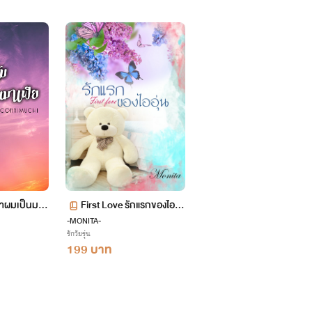
ที่จะเขียนนิยายของตัวเองออกมาด้วยความชอบส่วน
่อยๆ :)
่นี้ด้วยนะคะ :)
ป๊าผมเป็นมาเ
First Love รักแรกของไออุ่
-MONITA-
น
่อเป็นการให้เกียรติซึ่งกันและกันค่ะ :)
รักวัยรุ่น
199 บาท