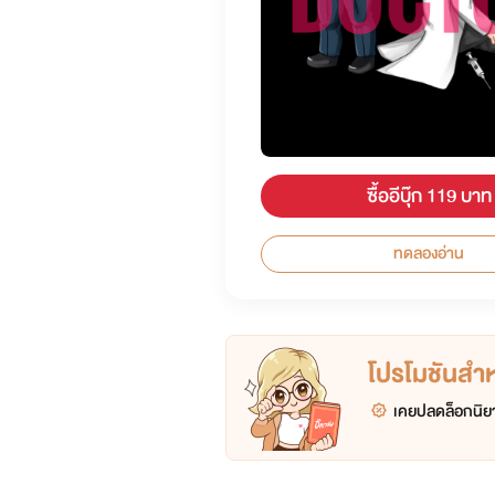
ซื้ออีบุ๊ก 119 บาท
ทดลองอ่าน
โปรโมชันสำหร
เคยปลดล็อกนิยา