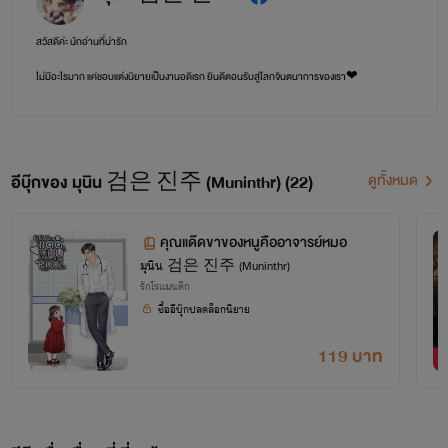
สวัสดีค่ะ นักอ่านที่น่ารัก
ไม่มีอะไรมาก แค่ชอบแต่งนิยายเป็นงานอดิเรก ยินดีตอนรับสู่โลกจินตนาการของเรา❤
สุดท้ายขอบคุณทุกการติดตาม ทั้งการเปย์เหรียญและกุญแจมากๆค่ะ
เพิ่มเติม
อีบุ๊กของ มุนิน 검은 진주 (Muninthr) (22)
ดูทั้งหมด
สารจากนักเขียน 검은 진주🖤 (Muninthr)
นิยายเรื่องนี้มีเนื้อหาที่เกิดจากจินตนาการของผู้เขียน หากไม่ถูกใจรีดท่านไหนกดออกได้เลยค่ะ
คุณแด๊ดขาของหนูคืออาจารย์หมอ
หากพบการก๊อปหรือดัดแปลงนิยายจะถือว่าเป็นการละเมิดทรัพย์สินทางปัญญา ทางผู้เขียนจะดำเนิน
มุนิน 검은 진주 (Muninthr)
คดีทางกฎหมายอย่างไม่ปราณีและไม่มีข้อยกเว้น ทุกคนมีความคิดเป็นของตัวเองได้โปรดอย่าเอา
รักโรแมนติก
เปรียบกัน
ซื้ออีบุ๊กปลดล็อกนิยาย
119 บาท
1