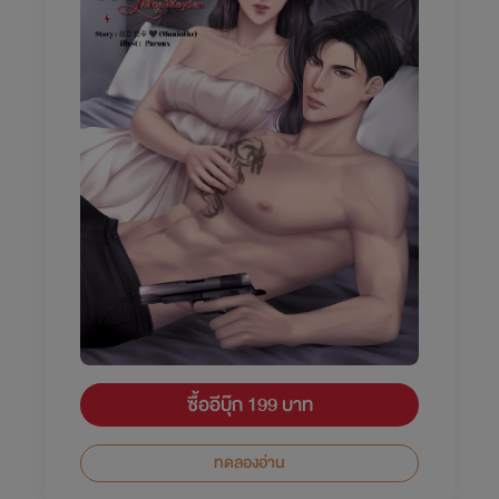
ซื้ออีบุ๊ก 199 บาท
ทดลองอ่าน