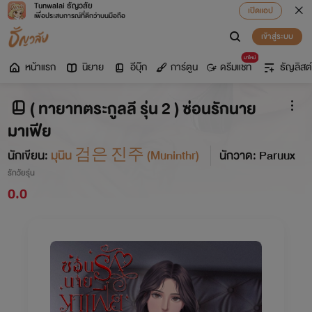
Tunwalai ธัญวลัย
เปิดแอป
เพื่อประสบการณ์ที่ดีกว่าบนมือถือ
เข้าสู่ระบบ
มาใหม่
หน้าแรก
นิยาย
อีบุ๊ก
การ์ตูน
ดรีมแชท
ธัญลิสต์
( ทายาทตระกูลลี รุ่น 2 ) ซ่อนรักนาย
มาเฟีย
นักเขียน:
มุนิน 검은 진주 (Muninthr)
นักวาด: Paruux
รักวัยรุ่น
0.0