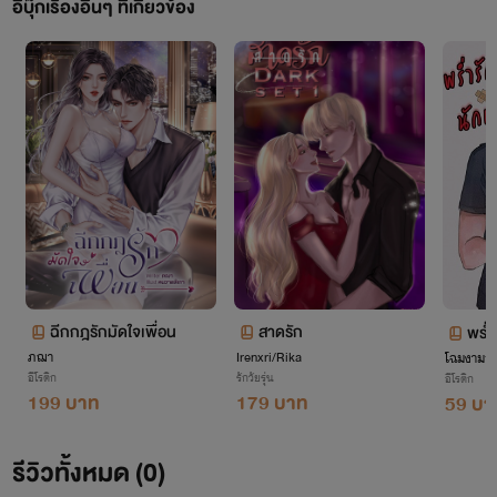
อีบุ๊กเรื่องอื่นๆ ที่เกี่ยวข้อง
ฉีกกฎรักมัดใจเพื่อน
สาดรัก
พร่ำ
ภฌา
Irenxri/Rika
โฉมงามสุ
🔥
อีโรติก
รักวัยรุ่น
อีโรติก
199 บาท
179 บาท
59 บา
รีวิวทั้งหมด (0)