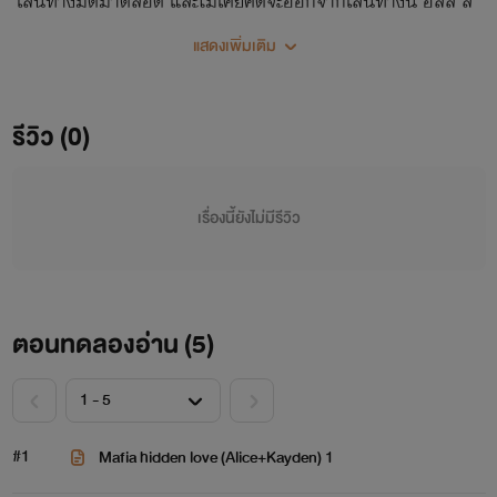
เส้นทางมืดมาตลอด และไม่เคยคิดจะออกจากเส้นทางนี้ อลิส ลี
อายุ 22 ปี (ลูกสาวนายมาเฟียใหญ่) คนอย่างเธอในชีวิตก็ไม่เคย
แสดงเพิ่มเติม
ต้องก้มหัวให้ใคร
รีวิว (0)
เรื่องนี้ยังไม่มีรีวิว
ตอนทดลองอ่าน (
5
)
#1
Mafia hidden love (Alice+Kayden) 1