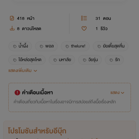
418
หน้า
31
ตอน
8
ดาวน์โหลด
1
รีวิว
น้ำผึ้ง
พอล
thelure!
ยัยเตี้ยสุดหื่น
ไอ้หล่อสุดโหด
มหาลัย
วัยรุ่น
รัก
แสดงเพิ่มเติม
อีโรติก
โรมานซ์
วัยว้าวุ่น
nc+
18+
ตลก
ขำ
นิยายฟิวกู้ด
คำเตือนเนื้อหา
แสดง
สนุก
แอบรัก
รุ่นพี่
รุ่นน้อง
คำเตือนเกี่ยวกับเนื้อหาในเรื่องอาจมีการสปอยล์ถึงเนื้อเรื่องหลัก
พี่รหัส
น้องรหัส
พี่ว๊าก
วิศวะ
เด็กวิศวะ
เกียร์
คลั่งรัก
โปรโมชันสำหรับอีบุ๊ก