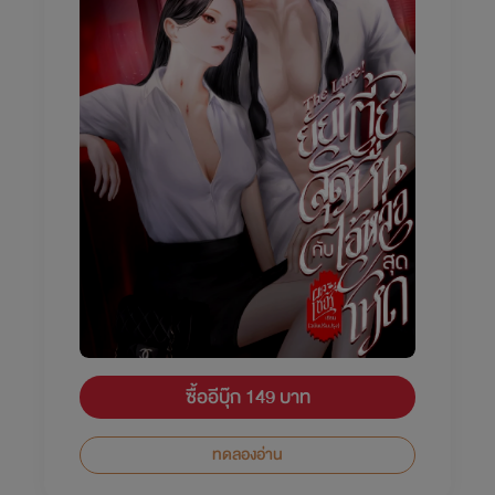
ซื้ออีบุ๊ก 149 บาท
ทดลองอ่าน