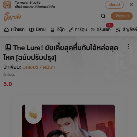
Tunwalai ธัญวลัย
เปิดแอป
เพื่อประสบการณ์ที่ดีกว่าบนมือถือ
เข้าสู่ระบบ
มาใหม่
หน้าแรก
นิยาย
อีบุ๊ก
การ์ตูน
ดรีมแชท
ธัญลิสต์
The Lure! ยัยเตี้ยสุดหื่นกับไอ้หล่อสุด
โหด [ฉบับปรับปรุง]
นักเขียน:
ผลเชอรี่ / ดมิษา
รักวัยรุ่น
5.0