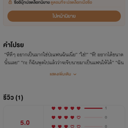
ซื้ออีบุ๊กปลดล็อกนิยาย
ดูตอนที่จะปลดล็อกเมื่อซื้อ
ไปหน้านิยาย
คำโปรย
“หึหึๆ อยากเป็นมากใช่ป่ะแฟนฉันเนี่ย” “ใช่!” “หึ! อยากได้ขนาด
นั้นเลย” “กะ ก็ฉันพูดไปแล้วว่าจะจีบนายมาเป็นแฟนให้ได้” “ฉัน
ว่าแฟนอ่ะ ไม่ต้องเป็นมันหรอก! ข้ามขั้นไปเลยดีกว่า” **ซื้อผ่าน
แสดงเพิ่มเติม
Web, Android จะถูกกว่าซื้อผ่าน Apple นะคะ**
รีวิว (1)
1
0
5.0
0