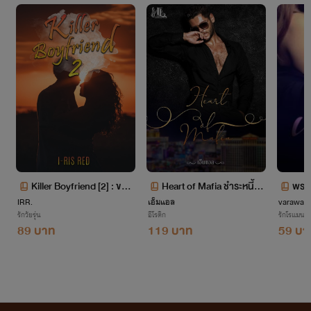
Killer Boyfriend [2] : ขอโ
Heart of Mafia ชำระหนี้มา
พรห
IRR.
ทษที! แฟนฉันเป็นนักฆ่า
เอ็มแอล
เฟียเถื่อน
varawan /
รักวัยรุ่น
อีโรติก
รักโรแมนติ
89 บาท
119 บาท
59 บา