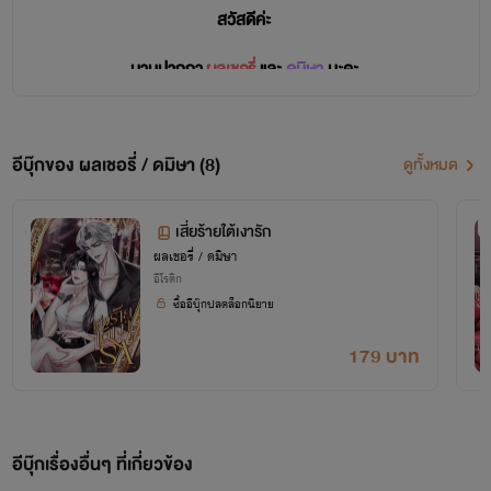
สวัสดีค่ะ
นามปากกา
ผลเชอรี่
และ
ดมิษา
นะคะ
ผลเชอรี่
จะเป็นแนว ปัจจุบัน
ดมิษา
จะเป็นแนว แฟนตาซี โบราณ
อีบุ๊กของ ผลเชอรี่ / ดมิษา (8)
ดูทั้งหมด
เสี่ยร้ายใต้เงารัก
ติดต่อนักเขียน
ผลเชอรี่ / ดมิษา
อีโรติก
เฟสบุ๊ค : ผลเชอรี่ / ดมิษา
ซื้ออีบุ๊กปลดล็อกนิยาย
179 บาท
ขอบพระคุณนักอ่านทุกท่านที่เข้ามาอ่านนิยายของไรต์นะคะ ไม่ว่าจะผ่านเข้ามาด้วยความตั้งใจ หรือ
หลงเข้ามา ยินดีต้อนรับนักอ่านสู่คลังนิยายของเราค่ะ 🍒
อีบุ๊กเรื่องอื่นๆ ที่เกี่ยวข้อง