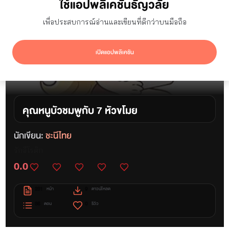
ใช้แอปพลิเคชันธัญวลัย
เพื่อประสบการณ์อ่านและเขียนที่ดีกว่าบนมือถือ
เปิดแอปพลิเคชัน
คุณหนูบัวชมพูกับ 7 หัวขโมย
นักเขียน:
ชะนีไทย
รักอีโรติก
0.0
231
9
หน้า
ดาวน์โหลด
36
0
ตอน
รีวิว