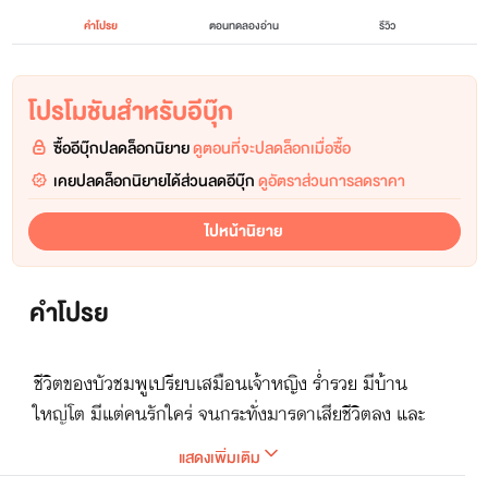
คำโปรย
ตอนทดลองอ่าน
รีวิว
โปรโมชันสำหรับอีบุ๊ก
ซื้ออีบุ๊กปลดล็อกนิยาย
ดูตอนที่จะปลดล็อกเมื่อซื้อ
เคยปลดล็อกนิยายได้ส่วนลดอีบุ๊ก
ดูอัตราส่วนการลดราคา
ไปหน้านิยาย
คำโปรย
ชีวิตของบัวชมพูเปรียบเสมือนเจ้าหญิง ร่ำรวย มีบ้าน
ใหญ่โต มีแต่คนรักใคร่ จนกระทั่งมารดาเสียชีวิตลง และ
บิดาแต่งงานใหม่กับ ภัสสร เธอจึงกลายเป็นนางฟ้าตก
แสดงเพิ่มเติม
สวรรค์ จนกระทั่งต้องกลายเป็นสาวบำเรอกามของหัว