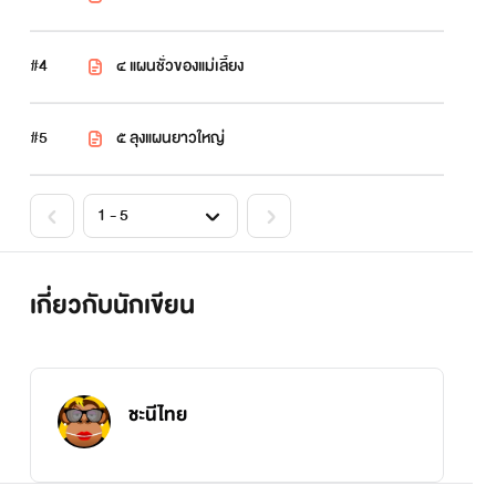
#4
๔ แผนชั่วของแม่เลี้ยง
#5
๕ ลุงแผนยาวใหญ่
เกี่ยวกับนักเขียน
ชะนีไทย