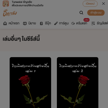
Tunwalai ธัญวลัย
เปิดแอป
เพื่อประสบการณ์ที่ดีกว่าบนมือถือ
เข้าสู่ระบบ
มาใหม่
หน้าแรก
นิยาย
อีบุ๊ก
การ์ตูน
ดรีมแชท
ธัญลิสต์
เล่มอื่นๆ ในซีรีส์นี้