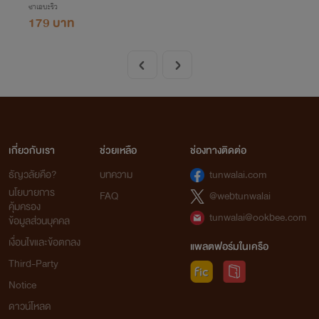
ซาเอบะริว
179 บาท
เกี่ยวกับเรา
ช่วยเหลือ
ช่องทางติดต่อ
ธัญวลัยคือ?
บทความ
tunwalai.com
นโยบายการ
FAQ
@webtunwalai
คุ้มครอง
tunwalai@ookbee.com
ข้อมูลส่วนบุคคล
เงื่อนไขและข้อตกลง
แพลตฟอร์มในเครือ
Third-Party
Notice
ดาวน์โหลด