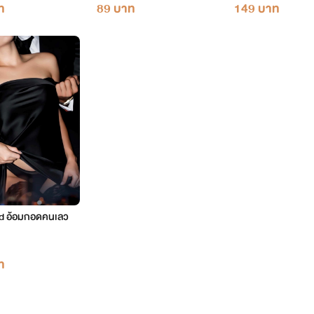
ท
89 บาท
149 บาท
d อ้อมกอดคนเลว
ท