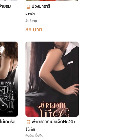
จำยอม
บ่วงปารารี
ดราม่า
ต้นอ้อ❤️
89 บาท
ไม่เคยรัก
พ่ายสวาทเมียเด็กNc20+
อีโรติก
ต้นอ้อ/ ปั้นสิบ