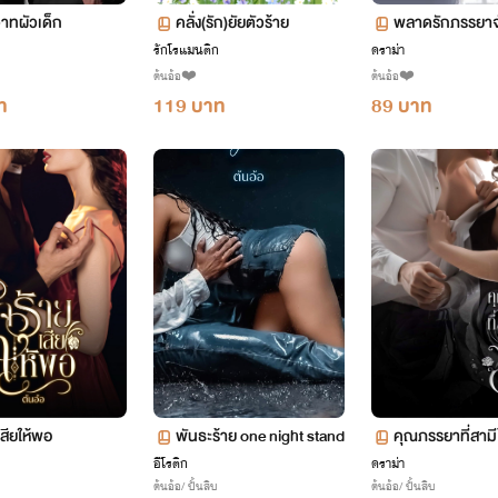
วาทผัวเด็ก
คลั่ง(รัก)ยัยตัวร้าย
พลาดรักภรรยา
รักโรแมนติก
ดราม่า
ต้นอ้อ❤️
ต้นอ้อ❤️
ท
119 บาท
89 บาท
เสียให้พอ
พันธะร้าย one night stand
คุณภรรยาที่สามี
อีโรติก
ดราม่า
ต้นอ้อ/ ปั้นสิบ
ต้นอ้อ/ ปั้นสิบ