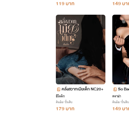
119 บาท
149 บา
คลั่งสวาทเมียเด็ก NC20+
So Ba
อีโรติก
ดราม่า
ต้นอ้อ/ ปั้นสิบ
ต้นอ้อ/ ปั้นสิบ
179 บาท
149 บา