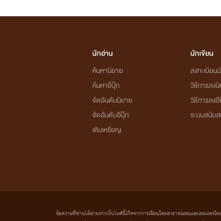
นักอ่าน
นักเขียน
ค้นหานิยาย
ลงทะเบียนนั
ค้นหาอีบุ๊ก
วิธีการลงน
จัดอันดับนิยาย
วิธีการลงอีบ
จัดอันดับอีบุ๊ก
ระบบสนับส
เติมเหรียญ
ข้อความที่ท่านได้อ่านจากเว็บไซต์นี้เกิดจากการเขียนโดยสาธารณชนและเผยแพร่โดยอัตโน