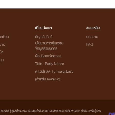
เกี่ยวกับเรา
ช่วยเหลือ
กเขียน
ธัญวลัยคือ?
บทความ
นโยบายการคุ้มครอง
ิยาย
FAQ
ข้อมูลส่วนบุคคล
ุ๊ก
เงื่อนไขและข้อตกลง
นุน
Third-Party Notice
ดาวน์โหลด Tunwalai Easy
(สำหรับ Android)
มัติ ผู้ดูแลเว็บไซต์แห่งนี้ไม่ได้เห็นด้วยและไม่ขอรับผิดชอบต่อข้อความใดๆ ทั้งสิ้น ดังนั้นผู้อ่าน