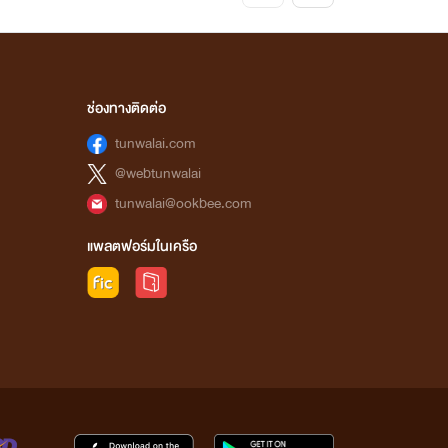
ช่องทางติดต่อ
tunwalai.com
@webtunwalai
tunwalai@ookbee.com
แพลตฟอร์มในเครือ