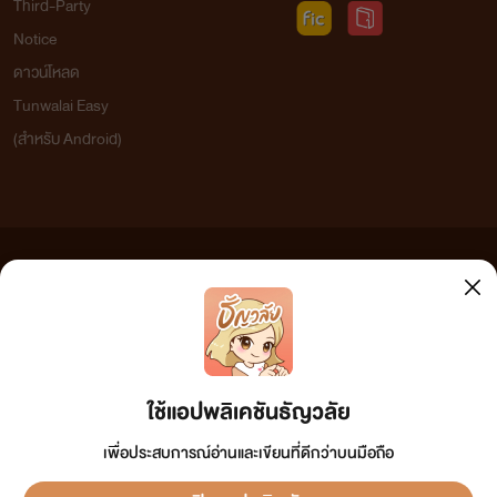
Third-Party
Notice
ดาวน์โหลด
Tunwalai Easy
(สำหรับ Android)
ข้อความที่ท่านได้อ่านจากเว็บไซต์นี้เกิดจากการเขียนโดยสาธารณชนและเผยแพร่โดยอัตโนมัติ ผู้ดูแล
เว็บไซต์แห่งนี้ไม่ได้เห็นด้วยและไม่ขอรับผิดชอบต่อข้อความใดๆ ทั้งสิ้น ดังนั้นผู้อ่านทุกท่านโปรดใช้
วิจารณญาณในการกลั่นกรองด้วยตนเอง และหากท่านพบข้อความใดๆ ที่ขัดต่อกฎหมายและศีลธรรม
กรุณาแจ้งมาที่ tunwalai@ookbee.com เพื่อทีมงานจะได้ดำเนินการในทันที ทั้งนี้ ทางเว็บไซต์ขอสงวน
ลิขสิทธิ์ตามพระราชบัญญัติลิขสิทธิ์ (ฉบับเพิ่มเติม) พ.ศ.2558
ใช้แอปพลิเคชันธัญวลัย
เพื่อประสบการณ์อ่านและเขียนที่ดีกว่าบนมือถือ