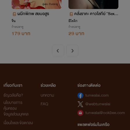
ผนึกพิภพ สยบอสูร
คลั่งราคะ คาวโลกีย์ "Sex st
ory" NC25
จีน
อีโรติก
ก้างปลาทู
ก้างปลาทู
179 บาท
29 บาท
เกี่ยวกับเรา
ช่วยเหลือ
ช่องทางติดต่อ
ธัญวลัยคือ?
บทความ
tunwalai.com
นโยบายการ
FAQ
@webtunwalai
คุ้มครอง
tunwalai@ookbee.com
ข้อมูลส่วนบุคคล
เงื่อนไขและข้อตกลง
แพลตฟอร์มในเครือ