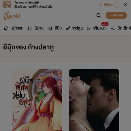
Tunwalai ธัญวลัย
เปิดแอป
เพื่อประสบการณ์ที่ดีกว่าบนมือถือ
เข้าสู่ระบบ
มาใหม่
หน้าแรก
นิยาย
อีบุ๊ก
การ์ตูน
ดรีมแชท
ธัญลิสต์
อีบุ๊กของ ก้างปลาทู