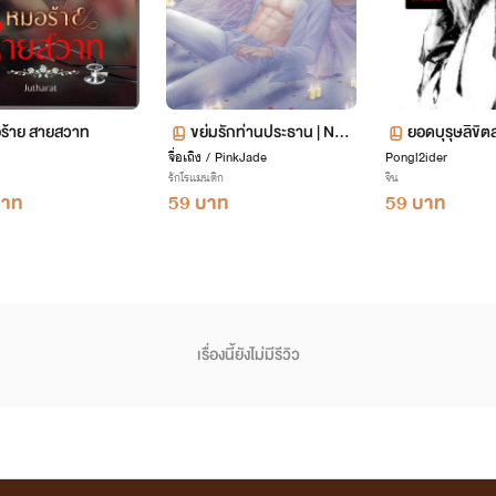
ร้าย สายสวาท
ขย่มรักท่านประธาน | NC2
ยอดบุรุษลิขิต
จื่อเถิง / PinkJade
0
Pongl2ider
รักโรแมนติก
จีน
บาท
59 บาท
59 บาท
เรื่องนี้ยังไม่มีรีวิว