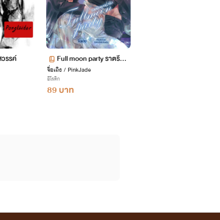
สวรรค์
Full moon party ราตรีกระ
จื่อเถิง / PinkJade
หน่ำรัก (3P / NC25 )
อีโรติก
89 บาท