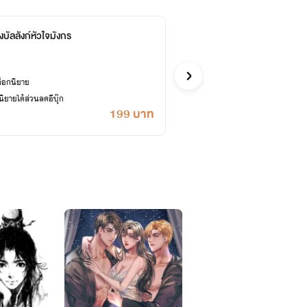
ิงบัลลังก์หัวใจมังกร
จักร
Ging Aifei
จีน
ล็อกนิยาย
ซื้ออี
ยายได้ส่วนลดอีบุ๊ก
เคยปลด
199 บาท