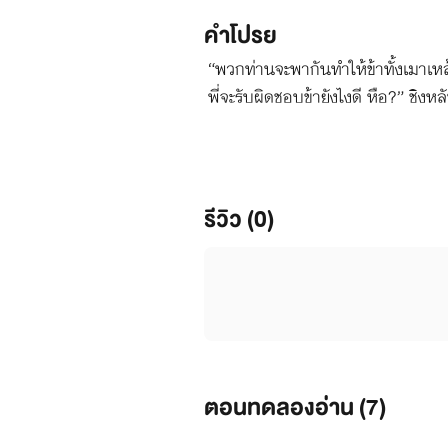
คำโปรย
“พวกท่านจะพากันทำให้ข้าทั้งเมาเหล
พี่จะรับผิดชอบข้ายังไงดี หือ?” ชิงห
ได้ ภรรยาที่ดีย่อมต้องเชื่อฟังสามี
เจ้าค่ะ ข้าร้อนจะตายอยู่แล้ว ท่านพี่
รีวิว (0)
ตอนทดลองอ่าน (
7
)