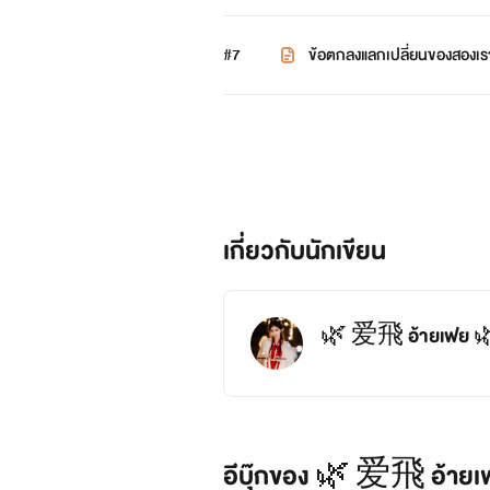
#7
ข้อตกลงแลกเปลี่ยนของสองเร
เกี่ยวกับนักเขียน
🌿 爱飛 อ้ายเฟย 
อีบุ๊กของ 🌿 爱飛 อ้ายเ