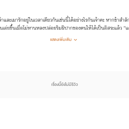
้าและเมารักอยู่ในเวลาเดียวกันเช่นนี้ได้อย่างไรกันเจ้าคะ หากข้าสำ
ลันเอ่ยขึ้นเมื่อโม่หานหลงปล่อยริมฝีปากของตนให้ได้เป็นอิสระแล้ว “แ
 ในเมื่อใบหน้าของพวกท่านไม่มียางอายหลงเหลือกันอยู่อีกต่อไปแล้ว เพ
แสดงเพิ่มเติม
ช่วยข้าทีเถิดเจ้าค่ะ ได้โปรดเถิด อ่าห์” ชิงหลันครวญครางเสียงเบา
เรื่องนี้ยังไม่มีรีวิว