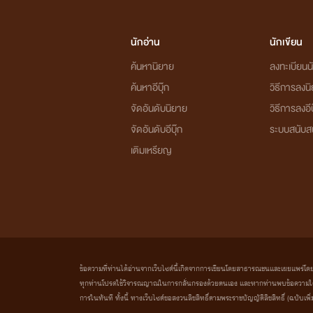
นักอ่าน
นักเขียน
ค้นหานิยาย
ลงทะเบียนนั
ค้นหาอีบุ๊ก
วิธีการลงน
จัดอันดับนิยาย
วิธีการลงอีบ
จัดอันดับอีบุ๊ก
ระบบสนับส
เติมเหรียญ
ข้อความที่ท่านได้อ่านจากเว็บไซต์นี้เกิดจากการเขียนโดยสาธารณชนและเผยแพร่โดยอัตโน
ทุกท่านโปรดใช้วิจารณญาณในการกลั่นกรองด้วยตนเอง และหากท่านพบข้อความใดๆ 
การในทันที ทั้งนี้ ทางเว็บไซต์ขอสงวนลิขสิทธิ์ตามพระราชบัญญัติลิขสิทธิ์ (ฉบับเพิ