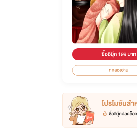
ซื้ออีบุ๊ก 199 บาท
ทดลองอ่าน
โปรโมชันสำหร
ซื้ออีบุ๊กปลดล็