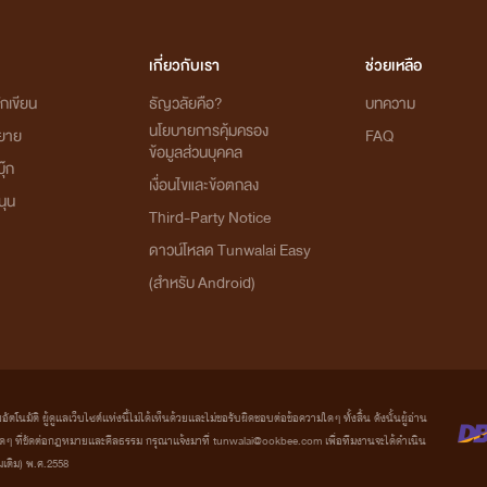
เกี่ยวกับเรา
ช่วยเหลือ
กเขียน
ธัญวลัยคือ?
บทความ
นโยบายการคุ้มครอง
ิยาย
FAQ
ข้อมูลส่วนบุคคล
ุ๊ก
เงื่อนไขและข้อตกลง
นุน
Third-Party Notice
ดาวน์โหลด Tunwalai Easy
(สำหรับ Android)
มัติ ผู้ดูแลเว็บไซต์แห่งนี้ไม่ได้เห็นด้วยและไม่ขอรับผิดชอบต่อข้อความใดๆ ทั้งสิ้น ดังนั้นผู้อ่าน
ที่ขัดต่อกฎหมายและศีลธรรม กรุณาแจ้งมาที่ tunwalai@ookbee.com เพื่อทีมงานจะได้ดำเนิน
่มเติม) พ.ศ.2558