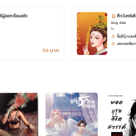
ีผู้ออกเรือนแล้ว
ศึกวังหลังช
Ging Aifei
จีน
ซื้ออีบุ๊กปลด
เคยปลดล็อกนิ
59 บาท