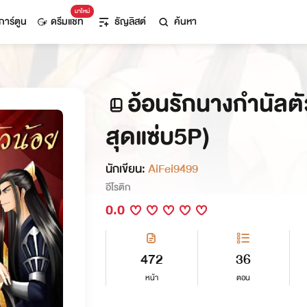
มาใหม่
การ์ตูน
ดรีมแชท
ธัญลิสต์
ค้นหา
อ้อนรักนางกำนัลตั
สุดแซ่บ5P)
นักเขียน:
AiFei9499
อีโรติก
0.0
472
36
หน้า
ตอน