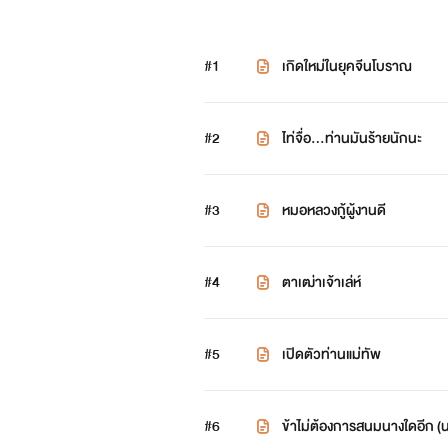
#1
เกิดใหม่ในยุคจีนโบราณ
#2
ไท่จื่อ...ท่านมันร้ายนักนะ
#3
หมอหลวงกู้ผู้งานดี
#4
ตาเฒ่าเจ้าเล่ห์
#5
เปิดตัวท่านแม่ทัพ
#6
ข้าไม่ต้องการสนมนางใดอีก (