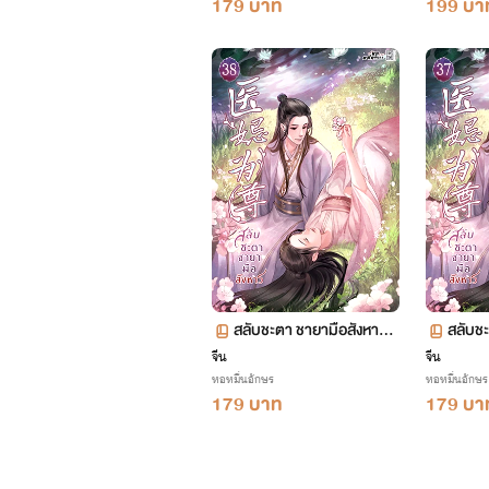
179 บาท
199 บา
สลับชะตา ชายามือสังหาร เ
สลับชะ
ล่ม 38 ตอน 2200-2259
ล่ม 3
จีน
จีน
หอหมื่นอักษร
หอหมื่นอักษร
179 บาท
179 บา