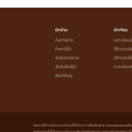
นักอ่าน
นักเขียน
ค้นหานิยาย
ลงทะเบียนนั
ค้นหาอีบุ๊ก
วิธีการลงน
จัดอันดับนิยาย
วิธีการลงอีบ
จัดอันดับอีบุ๊ก
ระบบสนับส
เติมเหรียญ
ข้อความที่ท่านได้อ่านจากเว็บไซต์นี้เกิดจากการเขียนโดยสาธารณชนและเผยแพร่โดยอัตโน
ทุกท่านโปรดใช้วิจารณญาณในการกลั่นกรองด้วยตนเอง และหากท่านพบข้อความใดๆ 