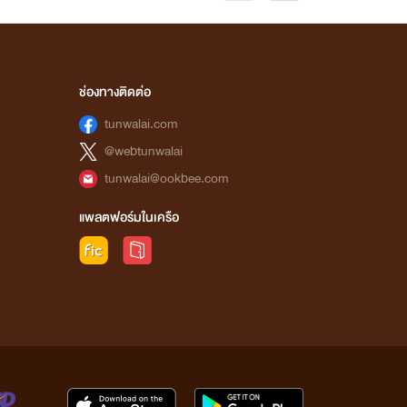
ช่องทางติดต่อ
tunwalai.com
@webtunwalai
tunwalai@ookbee.com
แพลตฟอร์มในเครือ