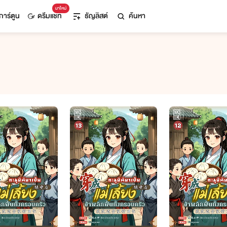
มาใหม่
การ์ตูน
ดรีมแชท
ธัญลิสต์
ค้นหา