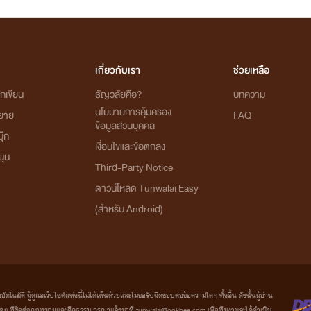
เกี่ยวกับเรา
ช่วยเหลือ
กเขียน
ธัญวลัยคือ?
บทความ
นโยบายการคุ้มครอง
ิยาย
FAQ
ข้อมูลส่วนบุคคล
ุ๊ก
เงื่อนไขและข้อตกลง
นุน
Third-Party Notice
ดาวน์โหลด Tunwalai Easy
(สำหรับ Android)
มัติ ผู้ดูแลเว็บไซต์แห่งนี้ไม่ได้เห็นด้วยและไม่ขอรับผิดชอบต่อข้อความใดๆ ทั้งสิ้น ดังนั้นผู้อ่าน
ที่ขัดต่อกฎหมายและศีลธรรม กรุณาแจ้งมาที่ tunwalai@ookbee.com เพื่อทีมงานจะได้ดำเนิน