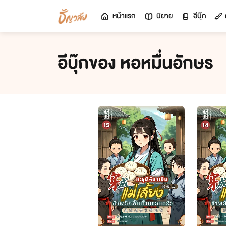
หน้าแรก
นิยาย
อีบุ๊ก
อีบุ๊กของ หอหมื่นอักษร