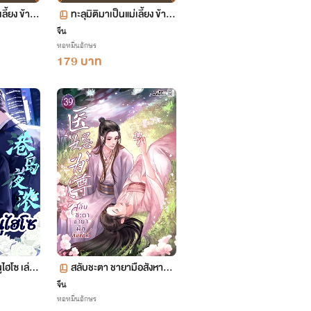
เลี้ยง ข้าพ
ทะลุมิติมาเป็นแม่เลี้ยง ข้าพ
รัว เล่ม 12
ลิกฟื้นทั้งครอบครัว เล่ม 11
จีน
หอหมื่นอักษร
ตอน 547-599
179 บาท
ไฮโซ เล่ม
สลับชะตา ชายามือสังหาร เ
ล่ม 39 (จบ)
จีน
หอหมื่นอักษร