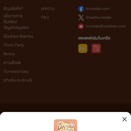
ธัญวลัยคือ?
บทความ
tunwalai.com
นโยบายการ
FAQ
@webtunwalai
คุ้มครอง
tunwalai@ookbee.com
ข้อมูลส่วนบุคคล
เงื่อนไขและข้อตกลง
แพลตฟอร์มในเครือ
Third-Party
Notice
ดาวน์โหลด
Tunwalai Easy
(สำหรับ Android)
ข้อความที่ท่านได้อ่านจากเว็บไซต์นี้เกิดจากการเขียนโดยสาธารณชนและเผยแพร่โดยอัตโนมัติ ผู้ดูแล
เว็บไซต์แห่งนี้ไม่ได้เห็นด้วยและไม่ขอรับผิดชอบต่อข้อความใดๆ ทั้งสิ้น ดังนั้นผู้อ่านทุกท่านโปรดใช้
วิจารณญาณในการกลั่นกรองด้วยตนเอง และหากท่านพบข้อความใดๆ ที่ขัดต่อกฎหมายและศีลธรรม