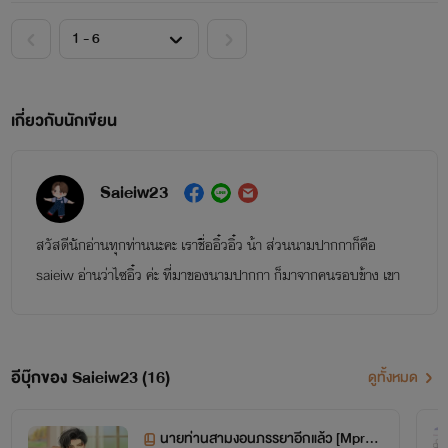
เกี่ยวกับนักเขียน
Saieiw23
สวัสดีนักอ่านทุกท่านนะคะ เราชื่ออิ๋วอิ๋ว น้า ส่วนนามปากกาก็คือ
saieiw อ่านว่าไซอิ๋ว ค่ะ ที่มาของนามปากกา ก็มาจากคนรอบข้าง เขา
ชอบเรียกเราว่าไซอิ๋ว บางครั้งก็ซีอิ้วบ้าง เราก็เลยเอามาตั้งเป็น
นามปากกาซะเลย ยังไงก็ฝากนิยายของเราไว้ในอ้อมอกอ้อมใจนัดฝ
กอ่านทุกท่านด้วยนะคะ
อีบุ๊กของ Saieiw23 (16)
ดูทั้งหมด
นายท่านสามงอนภรรยาอีกแล้ว [Mpre