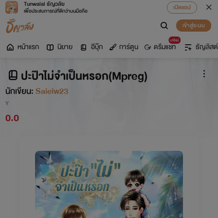
Tunwalai ธัญวลัย
เปิดแอป
เพื่อประสบการณ์ที่ดีกว่าบนมือถือ
เข้าสู่ระบบ
มาใหม่
หน้าแรก
นิยาย
อีบุ๊ก
การ์ตูน
ดรีมแชท
ธัญลิสต์
ปะป๊าไม่จำเป็นหรอก(Mpreg)
นักเขียน:
Saieiw23
Y
0.0