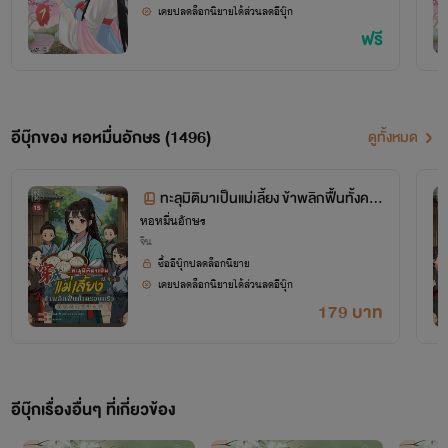
เคยปลดล็อกนิยายได้ส่วนลดอีบุ๊ก
ฟรี
อีบุ๊กของ หอหมื่นอักษร (1496)
ดูทั้งหมด
ทะลุมิติมาเป็นแม่เลี้ยง ข้าพลิกฟื้นทั้งคร
หอหมื่นอักษร
อบครัว เล่ม 15 (จบ+ตอนพิเศษ)
จีน
ซื้ออีบุ๊กปลดล็อกนิยาย
เคยปลดล็อกนิยายได้ส่วนลดอีบุ๊ก
179 บาท
โปรเจกต์ "หอหมื่นอักษร" เป็นโปรเจกต์ที่ซื้อลิขสิทธิ์นิยายออนไลน์มาอย่างถูกต้อง
เผยแพร่อย่างเป็นทางการโดย OokbeeU และ China Literature
อีบุ๊กเรื่องอื่นๆ ที่เกี่ยวข้อง