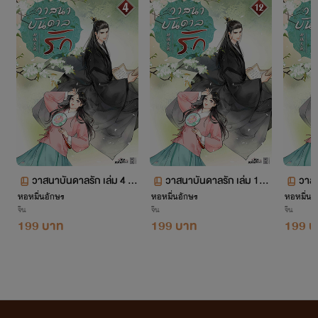
เจ้าของลิขสิทธิ์ต้นฉบับ China Literature
จากใจเก๋อเก๋อ
นิยายทุกเรื่องที่อยู่ในโปรเจกต์หอหมื่นอักษรเราเป็นนิยายที่เก๋อเก๋อพยายามพิถีพิถันคัดเลือก
มาอย่างเต็มความสามารถโดยผ่านการเรียบเรียงและกลั่นกรองด้วยความตั้งใจของเหล่านักแปล เพื่อ
ให้นายท่านได้รับความเพลิดเพลินอย่างถึงที่สุด
วาสนาบันดาลรัก เล่ม 4 ต
วาสนาบันดาลรัก เล่ม 12
วาสน
เก๋อเก๋อหวังเป็นอย่างยิ่งว่านิยายของเราจะเติมเต็มความปรารถนาของนายท่านทุกๆ คนได้
หอหมื่นอักษร
อนที่ 134-168
หอหมื่นอักษร
(จบ)
หอหมื่นอ
ตอนท
อย่างพึงพอใจ และเชื่อมั่นว่านายท่านจะสนับสนุนนิยายของเราอย่างถูกลิขสิทธิ์ เพื่อเป็นกำลังใจใน
จีน
จีน
จีน
199 บาท
199 บาท
199 บ
การคัดสรรนิยายเรื่องอื่นๆ ของเราต่อไปในอนาคต
ถ้าหากนายท่านพบเห็นนิยายของหอหมื่นอักษรถูกนำไปเผยแพร่อย่างผิดลิขสิทธิ์ที่ใด
สามารถเข้ามาแจ้งกับเราได้ในทุกช่องทางการติดต่อ
ท้ายที่สุดนี้เก๋อเก๋อขอขอบพระคุณแรงสนับสนุนของนายท่านทุกคนจากนี้และต่อไปในอนาคต