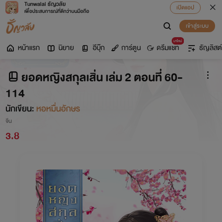
Tunwalai ธัญวลัย
เปิดแอป
เพื่อประสบการณ์ที่ดีกว่าบนมือถือ
เข้าสู่ระบบ
มาใหม่
หน้าแรก
นิยาย
อีบุ๊ก
การ์ตูน
ดรีมแชท
ธัญลิสต์
ยอดหญิงสกุลเสิ่น เล่ม 2 ตอนที่ 60-
114
นักเขียน:
หอหมื่นอักษร
จีน
3.8