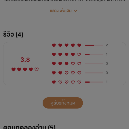
ทหารสาวในยุคปัจจุบันทะลุมิติเข้ามาอยู่ในร่างของหญิงสาวผู้ที่
แสดงเพิ่มเติม
มีชื่อแซ่เดียวกันกับตนเอง เมื่อถูกมารดาเลี้ยงวางแผนกลั่นแกล้ง
เนรเทศตนเองมาอยู่ในสถานที่รกร้างห่างไกล โดยให้เหตุผลว่า
ต้องการให้นาง ‘รักษาตัว’ คิดหรือว่านางจะยอมแพ้ต่อความ
รีวิว (4)
ร้ายกาจของมารดาเลี้ยงผู้นี้? ไม่เป็นไร ในเมื่อไล่นางออกมา นาง
2
ก็จะใช้หนึ่งสมองและสองมือของตนนี้พลิกฟื้นฐานะตนเองกลับ
1
มาอีกครั้ง!
3.8
0
0
1
ดูรีวิวทั้งหมด
ตอนทดลองอ่าน (
5
)