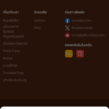
ด้วยเจ้าค่ะ
เกี่ยวกับเรา
ช่วยเหลือ
ช่องทางติดต่อ
ธัญวลัยคือ?
บทความ
tunwalai.com
เก๋อเก๋อ แห่งหอหมื่นอักษร
นโยบายการ
FAQ
@webtunwalai
คุ้มครอง
tunwalai@ookbee.com
ข้อมูลส่วนบุคคล
เงื่อนไขและข้อตกลง
แพลตฟอร์มในเครือ
Third-Party
Notice
ดาวน์โหลด
Tunwalai Easy
(สำหรับ Android)