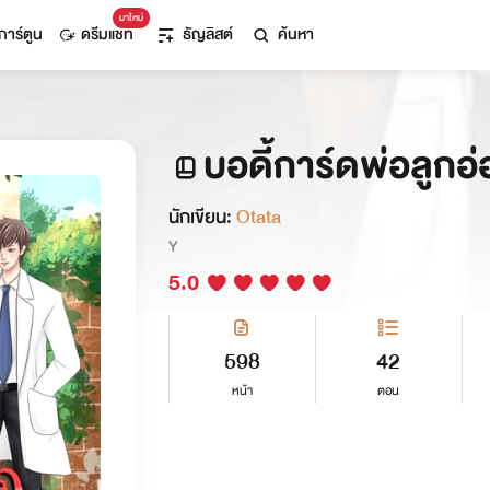
มาใหม่
การ์ตูน
ดรีมแชท
ธัญลิสต์
ค้นหา
บอดี้การ์ดพ่อลูกอ
นักเขียน:
Otata
Y
5.0
598
42
หน้า
ตอน