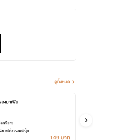
ดูทั้งหมด
นของมาเฟีย
ทาสเก
Otata
Y
ล็อกนิยาย
ซื้ออี
ยายได้ส่วนลดอีบุ๊ก
เคยปลด
149 บาท