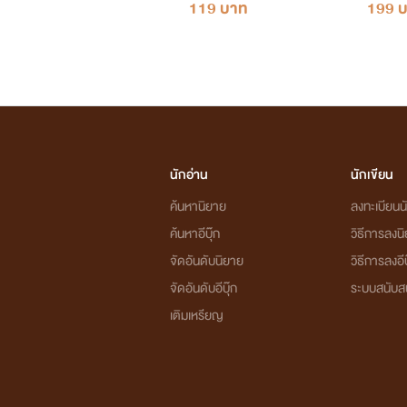
119 บาท
199 
เรื่องที่เชื่อมต่อกัน ตามลำดับค่ะ ตระกูลข
1.มาเฟียลูกดก อินทรี~แค็บหมู
2.คุณหนูตกยากกับหนุ่มวิศวะผู้เย็นชา ข้าว
3.ลูกมาเฟียเอาแต่ใจกับคุณชายยิ้มละมุน คัท
นักอ่าน
นักเขียน
4.อุบัติเหตุรักมาเฟียร้าย คิม~เบส (ฉลามร
ค้นหานิยาย
ลงทะเบียนนั
5.รุ่นพี่ตัวร้ายของนายฉลาม มายล์~ฉลาม 
ค้นหาอีบุ๊ก
วิธีการลงน
#ทุกเรื่องจบแล้วค่ะ และมีอีบุ๊กแล้วค่ะ#กำลั
จัดอันดับนิยาย
วิธีการลงอีบ
จัดอันดับอีบุ๊ก
ระบบสนับส
เติมเหรียญ