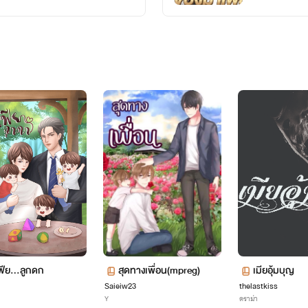
ี่เขาแอบรัก
ฟีย…ลูกดก
สุดทางเพื่อน(mpreg)
เมียอุ้มบุญ
Saieiw23
thelastkiss
Y
ดราม่า