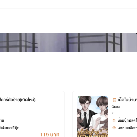
ตาร์ตัวร้าย(เกิดใหม่)
เด็กในบ้า
Otata
Y
ยาย
ซื้ออีบุ๊กปลด
้ส่วนลดอีบุ๊ก
เคยปลดล็อกนิ
119 บาท