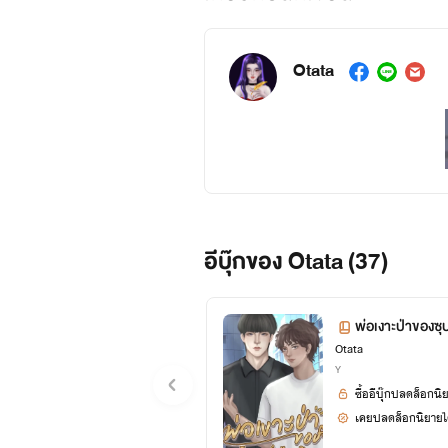
Otata
อีบุ๊กของ Otata (37)
พ่อเงาะป่าของซุป
Otata
Y
ซื้ออีบุ๊กปลดล็อกนิ
เคยปลดล็อกนิยายได