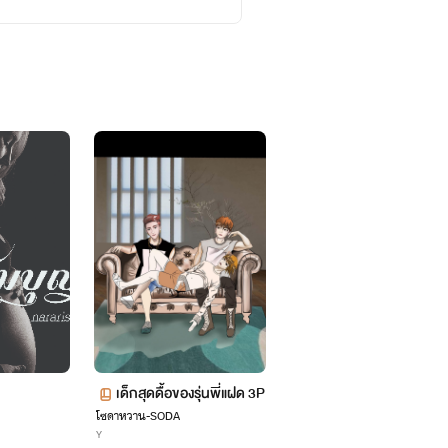
เด็กสุดดื้อของรุ่นพี่แฝด 3P
โซดาหวาน-SODA
Y