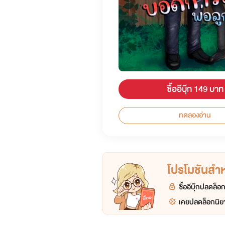
ซื้ออีบุ๊ก 149 บาท
ทดลองอ่าน
โปรโมชันสำหร
ซื้ออีบุ๊กปลดล็
เคยปลดล็อกนิยา