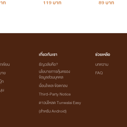
บาท
119 บาท
89 บาท
องมาเฟียลูกดก
ปุ้น~นาที
โตะ~พี่อัง
เกี่ยวกับเรา
ช่วยเหลือ
ุ่นลูกของคิมคู่กับน้องมายล์หลานของอินทรี)
กเขียน
ธัญวลัยคือ?
บทความ
(รุ่นหลานของอินทรี)
นโยบายการคุ้มครอง
ิยาย
FAQ
ข้อมูลส่วนบุคคล
งทยอยรีไรท์ค่ะ # ขอโทษทุกคนที่ไม่ตรวจดูคำผิดให้ดีกว่านี้ #
ุ๊ก
เงื่อนไขและข้อตกลง
นุน
Third-Party Notice
ดาวน์โหลด Tunwalai Easy
(สำหรับ Android)