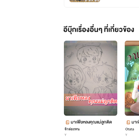
อีบุ๊กเรื่องอื่นๆ ที่เกี่ยวข้อง
หิ่งห้อยหลงจันทร์ ดลผู้คลั่งรักกร เจ้านายท
มาเฟียหลงคุณแม่ลูกติด
มาเ
รักล่องหน
Otata
Y
Y