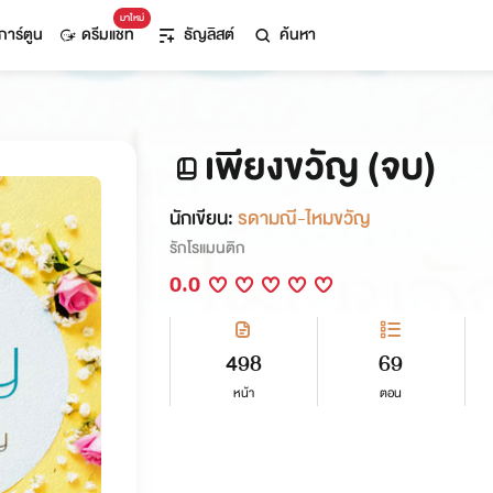
มาใหม่
การ์ตูน
ดรีมแชท
ธัญลิสต์
ค้นหา
เพียงขวัญ (จบ)
นักเขียน:
รดามณี-ไหมขวัญ
รักโรแมนติก
0.0
498
69
หน้า
ตอน