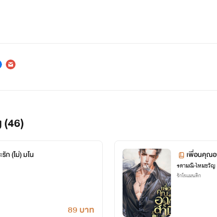
 (46)
รัก (ไม่) มโน
เพื่อนคุณอ
รดามณี-ไหมขวัญ
รักโรแมนติก
89 บาท