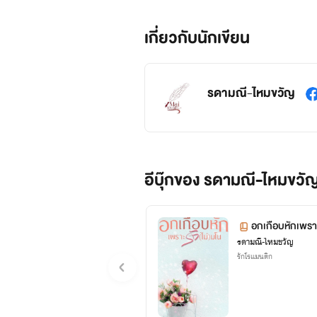
เกี่ยวกับนักเขียน
รดามณี-ไหมขวัญ
อีบุ๊กของ รดามณี-ไหมขวัญ
อกเกือบหักเพราะ
รดามณี-ไหมขวัญ
รักโรแมนติก