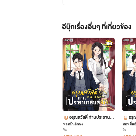
อีบุ๊กเรื่องอื่นๆ ที่เกี่ยวข้อง
อรุณสวัสดิ์ ท่านประธานาธิ
อรุณ
หอหมื่นอักษร
บดีที่รัก! เล่ม 16
หอหมื่นอ
บดีท
จีน
จีน