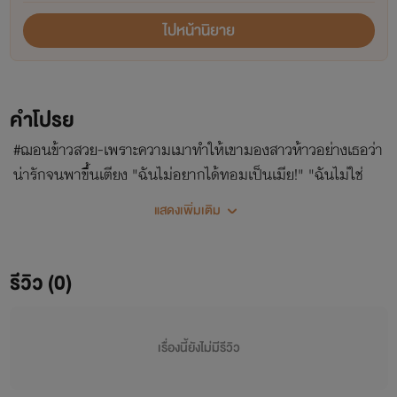
ไปหน้านิยาย
คำโปรย
#ฌอนข้าวสวย-เพราะความเมาทำให้เขามองสาวห้าวอย่างเธอว่า
น่ารักจนพาขึ้นเตียง "ฉันไม่อยากได้ทอมเป็นเมีย!" "ฉันไม่ใช่
ทอมสักหน่อยคืนนั้นรุ่นพี่พิสูจน์ไปแล้วไง" "ม่ายย ความเมาไม่
แสดงเพิ่มเติม
นับสิเฟ้ย" คนหล่ออยากกรีดร้อง!
รีวิว (0)
เรื่องนี้ยังไม่มีรีวิว