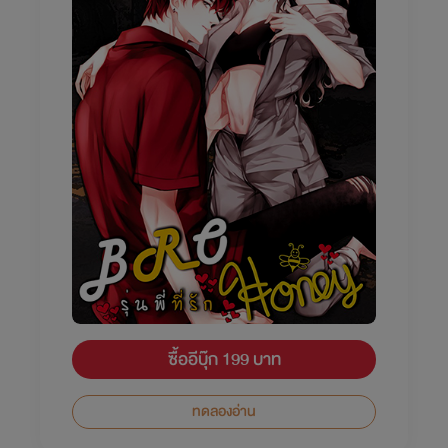
ซื้ออีบุ๊ก 199 บาท
ทดลองอ่าน