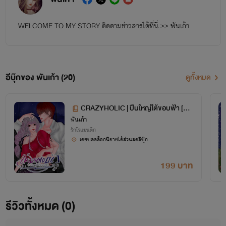
WELCOME TO MY STORY ติดตามข่าวสารได้ที่นี่ >> พันเก้า
อีบุ๊กของ พันเก้า (20)
ดูทั้งหมด
CRAZYHOLIC | ปืนใหญ่ใต้ขอบฟ้า [SO
พันเก้า
HOT SM 20+]
รักโรแมนติก
เคยปลดล็อกนิยายได้ส่วนลดอีบุ๊ก
199 บาท
รีวิวทั้งหมด (0)