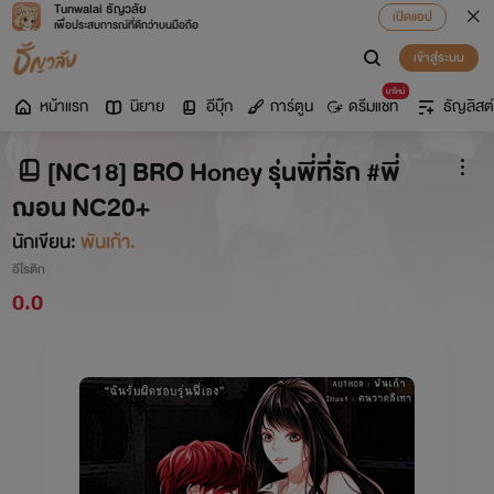
Tunwalai ธัญวลัย
เปิดแอป
เพื่อประสบการณ์ที่ดีกว่าบนมือถือ
เข้าสู่ระบบ
มาใหม่
หน้าแรก
นิยาย
อีบุ๊ก
การ์ตูน
ดรีมแชท
ธัญลิสต์
[NC18] BRO Honey รุ่นพี่ที่รัก #พี่
ฌอน NC20+
นักเขียน:
พันเก้า.
อีโรติก
0.0