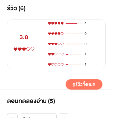
สามีให้ได้มากที่สุดเพื่อดำรงสายเลือดพิเศษและช่วยชาว
รีวิว (6)
บ้าน ถามว่าภารกิจอะไรอย่างงั้นหรอ ก็ปั๊มลูกยังไงล่ะ ถ้า
อยากรู้ว่าสามีของเธอนั้นจะแซ่บขนาดไหน กดเข้ามาสิคะ
4
(ฮาเร็มชาย,นางเอกสามีเยอะ,แต่งเพื่อความบรรเทิง,ไม่
ชอบกดผ่านคะ) (นิยายมี200ตอน บอกเลยว่าคุ้มมากกก
0
3.8
กดซื้อมาเลยจ้าอย่ารอช้า)
0
1
1
ดูรีวิวทั้งหมด
ตอนทดลองอ่าน (
5
)