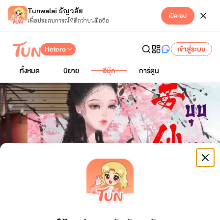
Tunwalai ธัญวลัย
เปิดแอป
เพื่อประสบการณ์ที่ดีกว่าบนมือถือ
Hetero
เข้าสู่ระบบ
ทั้งหมด
นิยาย
อีบุ๊ก
การ์ตูน