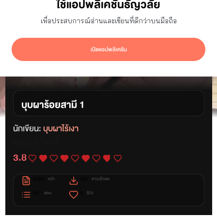
ใช้แอปพลิเคชันธัญวลัย
เพื่อประสบการณ์อ่านและเขียนที่ดีกว่าบนมือถือ
เปิดแอปพลิเคชัน
บุบผาร้อยสามี 1
นักเขียน:
บุบผาไร้เงา
แฟนตาซี/ไซไฟ
3.8
2,689
252
หน้า
ดาวน์โหลด
201
6
ตอน
รีวิว