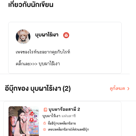
เกี่ยวกับนักเขียน
บุบผาไร้เงา
เพจของไรท์นะ
อยากคุยกับไรท์
บุบผาไร้เงา
คลิ๊กเลย>>>
แจ้งข่าวล่าสุดคะ
อีบุ๊กของ บุบผาไร้เงา (2)
นิยายเรื่อง บุบผาร้อยสามี มีภาค2แล้วนะคะ
ดูทั้งหมด
ใครไม่ทราบสามารถ ค้นหาได้นะ
บุบผาร้อยสามี 2
บุบผาไร้เงา
แฟนตาซี
ซื้ออีบุ๊กปลดล็อกนิยาย
เคยปลดล็อกนิยายได้ส่วนลดอีบุ๊ก