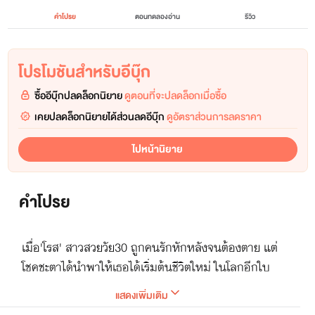
คำโปรย
ตอนทดลองอ่าน
รีวิว
โปรโมชันสำหรับอีบุ๊ก
ซื้ออีบุ๊กปลดล็อกนิยาย
ดูตอนที่จะปลดล็อกเมื่อซื้อ
เคยปลดล็อกนิยายได้ส่วนลดอีบุ๊ก
ดูอัตราส่วนการลดราคา
ไปหน้านิยาย
คำโปรย
เมื่อ'โรส' สาวสวยวัย30 ถูกคนรักหักหลังจนต้องตาย แต่
โชคชะตาได้นำพาให้เธอได้เริ่มต้นชีวิตใหม่ ในโลกอีกใบ
พร้อมภารกิจกอบกู้มนุษย์ชาติไม่ให้สิ้นเผ่าพันธุ์ งานนี้
แสดงเพิ่มเติม
ช่างหนักหนา เธอต้องพิชิตชายงามทั้งหลายให้มาเป็น