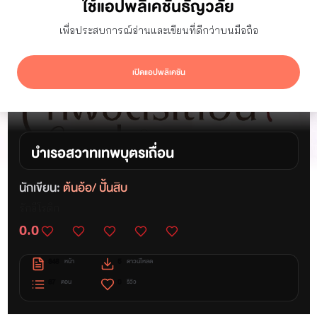
ใช้แอปพลิเคชันธัญวลัย
เพื่อประสบการณ์อ่านและเขียนที่ดีกว่าบนมือถือ
เปิดแอปพลิเคชัน
บำเรอ​สวาทเทพบุตร​เถื่อน​
นักเขียน:
ต้นอ้อ/ ปั้นสิบ
รักอีโรติก
0.0
348
5
หน้า
ดาวน์โหลด
37
0
ตอน
รีวิว