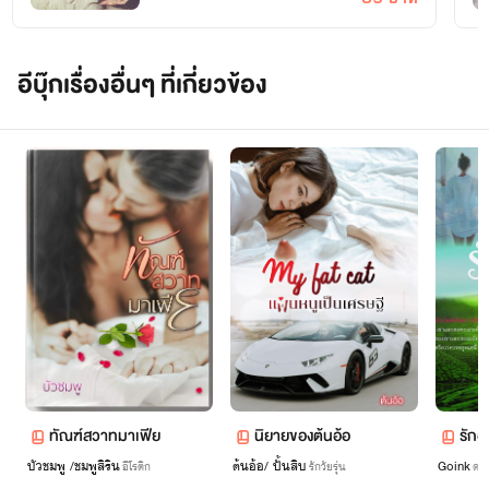
อีบุ๊กเรื่องอื่นๆ ที่เกี่ยวข้อง
ทัณฑ์สวาทมาเฟีย
นิยาย​ของ​ต้น​อ้อ​
รักอ
บัวชมพู /ชมพูสิริน
ต้นอ้อ/ ปั้นสิบ
Goink
อีโรติก
รักวัยรุ่น
ดรา