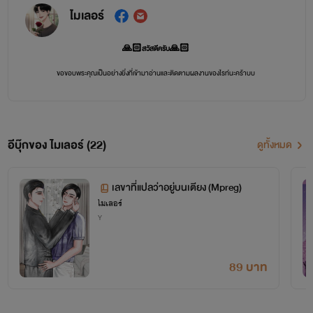
ไมเลอร์
🙏🏻สวัสดีครับ🙏🏻
ขอขอบพระคุณเป็นอย่างยิ่งที่เข้ามาอ่านและติดตามผลงานของไรท์นะคร้าบบ
❤️❤️❤️❤️❤️❤️
ขอฝากนักเขียนคนนี้ไว้ในอ้อมอกอ้อมใจด้วยนะคร้าบบบ
อีบุ๊กของ ไมเลอร์ (22)
ดูทั้งหมด
Facebook Page :MilerStory
ฟังนิยายเสียงได้ที่ช่องยูทูป : MiroStory
เลขาที่แปลว่าอยู่บนเตียง (Mpreg)
ไมเลอร์
Y
89 บาท