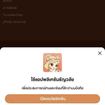
Notice
ดาวน์โหลด
Tunwalai Easy
(สำหรับ Android)
ข้อความที่ท่านได้อ่านจากเว็บไซต์นี้เกิดจากการเขียนโดยสาธารณชนและเผยแพร่โดยอัตโนมัติ ผู้ดูแล
เว็บไซต์แห่งนี้ไม่ได้เห็นด้วยและไม่ขอรับผิดชอบต่อข้อความใดๆ ทั้งสิ้น ดังนั้นผู้อ่านทุกท่านโปรดใช้
วิจารณญาณในการกลั่นกรองด้วยตนเอง และหากท่านพบข้อความใดๆ ที่ขัดต่อกฎหมายและศีลธรรม
กรุณาแจ้งมาที่ tunwalai@ookbee.com เพื่อทีมงานจะได้ดำเนินการในทันที ทั้งนี้ ทางเว็บไซต์ขอสงวน
ลิขสิทธิ์ตามพระราชบัญญัติลิขสิทธิ์ (ฉบับเพิ่มเติม) พ.ศ.2558
ใช้แอปพลิเคชันธัญวลัย
เพื่อประสบการณ์อ่านและเขียนที่ดีกว่าบนมือถือ
เปิดแอปพลิเคชัน