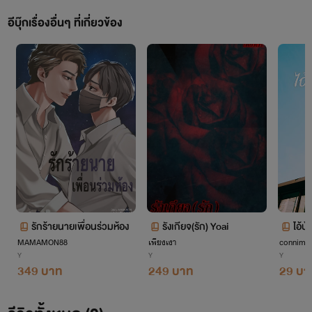
อีบุ๊กเรื่องอื่นๆ ที่เกี่ยวข้อง
รักร้ายนายเพื่อนร่วมห้อง
รังเกียจ(รัก) Yoai
ไอ้บ้
MAMAMON88
เพียงเงา
connimuc
Y
Y
Y
349 บาท
249 บาท
29 บา