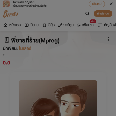
Tunwalai ธัญวลัย
เปิดแอป
เพื่อประสบการณ์ที่ดีกว่าบนมือถือ
เข้าสู่ระบบ
มาใหม่
หน้าแรก
นิยาย
อีบุ๊ก
การ์ตูน
ดรีมแชท
ธัญลิสต์
พี่ชายที่ร้าย(Mpreg)
นักเขียน:
ไมเลอร์
Y
0.0