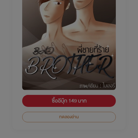
ซื้ออีบุ๊ก 149 บาท
ทดลองอ่าน