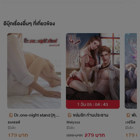
เอาเรื่องให้ถึงที่สุด
อย่าคิดว่าไม่กล้าเอาเรื่อง!!!
อีบุ๊กเรื่องอื่นๆ ที่เกี่ยวข้อง
1 วัน 05 : 04 : 42
Dr.one-night stand [คุณ
ขย่มรัก ท่านประธาน
พันธ
อะตอมส์
หมอวันไนท์สแตนด์] nc25
Melyssa
เวย์นิส
อีโรติก
อีโรติก
อีโรติก
+
179 บาท
279 บาท
179 บ
399 บาท