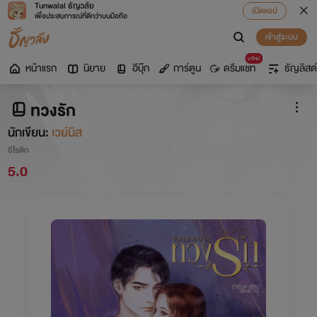
Tunwalai ธัญวลัย
เปิดแอป
เพื่อประสบการณ์ที่ดีกว่าบนมือถือ
เข้าสู่ระบบ
มาใหม่
หน้าแรก
นิยาย
อีบุ๊ก
การ์ตูน
ดรีมแชท
ธัญลิสต์
ทวงรัก
นักเขียน:
เวย์นิส
อีโรติก
5.0