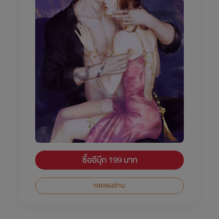
ซื้ออีบุ๊ก 199 บาท
ทดลองอ่าน