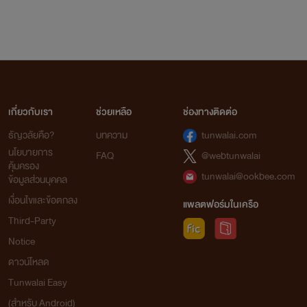
เกี่ยวกับเรา
ช่วยเหลือ
ช่องทางติดต่อ
ธัญวลัยคือ?
บทความ
tunwalai.com
นโยบายการ
FAQ
@webtunwalai
คุ้มครอง
tunwalai@ookbee.com
ข้อมูลส่วนบุคคล
เงื่อนไขและข้อตกลง
แพลตฟอร์มในเครือ
Third-Party
Notice
ดาวน์โหลด
Tunwalai Easy
(สำหรับ Android)