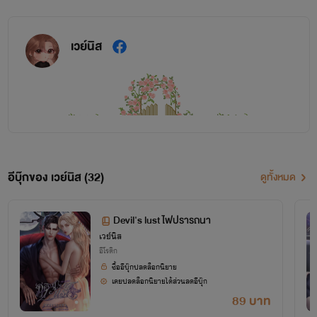
เวย์นิส
อีบุ๊กของ เวย์นิส (32)
ดูทั้งหมด
ห้ามคัดลอกเนื้อหา
ดัดแปลงเนื้อหา
หรือ
เด็ดขาด
Devil's lust ไฟปรารถนา
เวย์นิส
ติด
นิยายทุกเรื่องกลั่นกรองออกมาจากสมองของตัวเอง
อีโรติก
ซื้ออีบุ๊กปลดล็อกนิยาย
ลิขสิทธิ์ทุกเรื่อง
หากพบเห็นการคัดลอกเนื้อไม่ว่าจะ
เคยปลดล็อกนิยายได้ส่วนลดอีบุ๊ก
89 บาท
ทั้งหมดหรือน้อยนิด เวย์จะดำเนินการตาทกฎหมายทันที