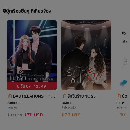
อีบุ๊กเรื่องอื่นๆ ที่เกี่ยวข้อง
6 วัน 07 : 12 : 48
BAD RELATIONSHIP พิ
รักซึมร้าย NC 25
ป่วน
Badstyle_
ษรักความสัมพันธ์ร้าย
เอลยา
P.P.E
บ
รักวัยรุ่น
รักโรแมนติก
รักโรแมนติ
179 บาท
279 บาท
149 บ
199 บาท