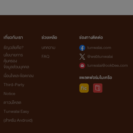
เกี่ยวกับเรา
ช่วยเหลือ
ช่องทางติดต่อ
ธัญวลัยคือ?
บทความ
tunwalai.com
นโยบายการ
FAQ
@webtunwalai
คุ้มครอง
tunwalai@ookbee.com
ข้อมูลส่วนบุคคล
เงื่อนไขและข้อตกลง
แพลตฟอร์มในเครือ
Third-Party
Notice
ดาวน์โหลด
Tunwalai Easy
(สำหรับ Android)