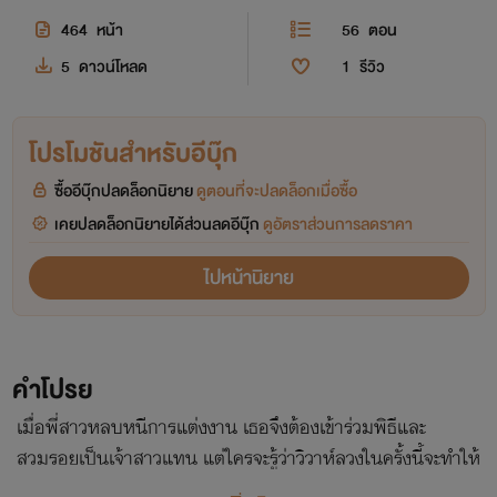
464
หน้า
56
ตอน
5
ดาวน์โหลด
1
รีวิว
โปรโมชันสำหรับอีบุ๊ก
ซื้ออีบุ๊กปลดล็อกนิยาย
ดูตอนที่จะปลดล็อกเมื่อซื้อ
เคยปลดล็อกนิยายได้ส่วนลดอีบุ๊ก
ดูอัตราส่วนการลดราคา
ไปหน้านิยาย
คำโปรย
เมื่อพี่สาวหลบหนีการแต่งงาน เธอจึงต้องเข้าร่วมพิธีและ
สวมรอยเป็นเจ้าสาวแทน แต่ใครจะรู้ว่าวิวาห์ลวงในครั้งนี้จะทำให้
เกิดเรื่อง เมื่อเขาคิดว่าเธอคือต้นเหตุ จึงปล่อยให้ความโกรธแค้น