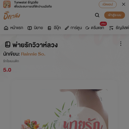
Tunwalai ธัญวลัย
เปิดแอป
เพื่อประสบการณ์ที่ดีกว่าบนมือถือ
เข้าสู่ระบบ
มาใหม่
หน้าแรก
นิยาย
อีบุ๊ก
การ์ตูน
ดรีมแชท
ธัญลิสต์
พ่ายรักวิวาห์ลวง
นักเขียน:
Rainnie So.
รักโรแมนติก
5.0