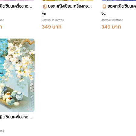
งเซียนเครื่องหอม เ
ยอดหญิงเซียนเครื่องหอม เ
ยอดหญิงเซียนเคร
ล่ม 4
ล่ม 5
จีน
จีน
one
Jamsai Inkstone
Jamsai Inkstone
ท
349 บาท
349 บาท
งเซียนเครื่องหอม เ
one