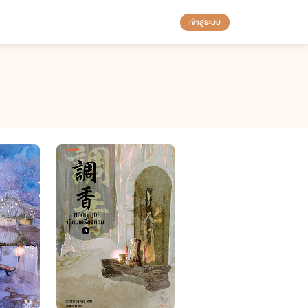
เข้าสู่ระบบ