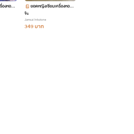
ื่องหอม เ
ยอดหญิงเซียนเครื่องหอม เ
ล่ม 6
จีน
Jamsai Inkstone
349 บาท