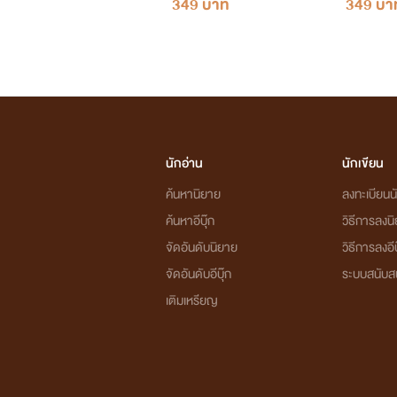
349 บาท
349 บา
นักอ่าน
นักเขียน
ค้นหานิยาย
ลงทะเบียนนั
ค้นหาอีบุ๊ก
วิธีการลงน
จัดอันดับนิยาย
วิธีการลงอีบ
จัดอันดับอีบุ๊ก
ระบบสนับส
เติมเหรียญ