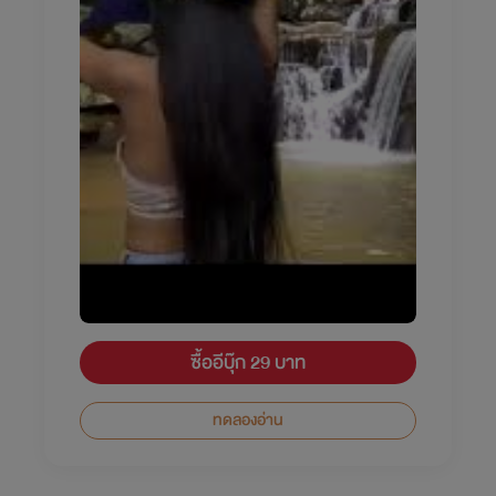
ซื้ออีบุ๊ก 29 บาท
ทดลองอ่าน