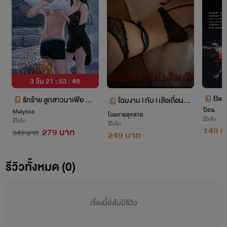
3 วัน 21 : 53 : 47
ฺBangkok St
รักร้าย ลูกสาวมาเฟีย 《เ
โฉมงาม l กับ l เสือเถื่อน⛔️
ปีฝน
คะ (เ
Melyssa
อวา..ยัยเลสเบี้ยนตัวร้า
โฉมงามสุดสวย
20+Yesแน่นอน⛔️
อีโรติก
อีโรติก
อีโรติก
ย》
149 บ
279 บาท
349 บาท
249 บาท
รีวิวทั้งหมด (0)
เรื่องนี้ยังไม่มีรีวิว