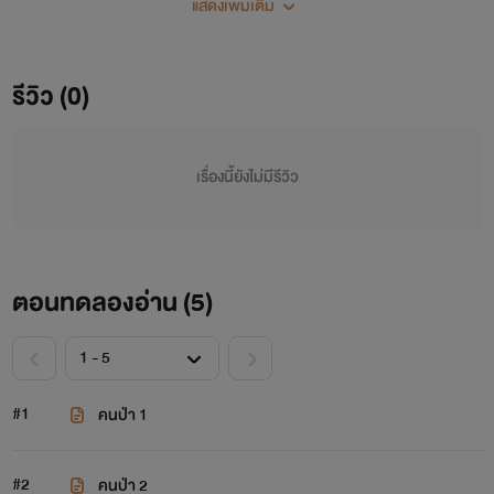
แสดงเพิ่มเติม
ได้ตรวจได้โดยละเอียดและถ้าได้รักษาจะได้รักษาได้ถูกต้อง ทั้งสอง
คนก็ดูจะอ้ำอึ้งไม่ค่อยจะอยากบอกสาเหตุอะไรมากนัก หมอก็
ค่อยๆพูดเอาทางวิชาการเข้ามา ถ้าหมอไม่รู้สาเหตุหมอจะตรวจ
รีวิว (0)
จะรักษาได้ละเอียดอย่างไรหละ ถ้าเกิดตรวจรักษาไปถ้าผิดพลาด
ขึ้นมาหมอก็ต้องรับผิดชอบอีก ก็ประมาณนี้แหละ ทั้งสองคนก็
เลยยอมที่จะบอกสาเหตุที่ทำให้ต้องมาตรวจร
เรื่องนี้ยังไม่มีรีวิว
ตอนทดลองอ่าน (
5
)
#1
คนป่า 1
#2
คนป่า 2