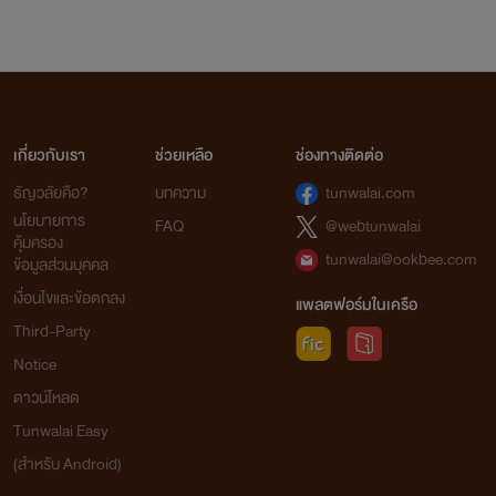
เกี่ยวกับเรา
ช่วยเหลือ
ช่องทางติดต่อ
ธัญวลัยคือ?
บทความ
tunwalai.com
นโยบายการ
FAQ
@webtunwalai
คุ้มครอง
tunwalai@ookbee.com
ข้อมูลส่วนบุคคล
เงื่อนไขและข้อตกลง
แพลตฟอร์มในเครือ
Third-Party
Notice
ดาวน์โหลด
Tunwalai Easy
(สำหรับ Android)