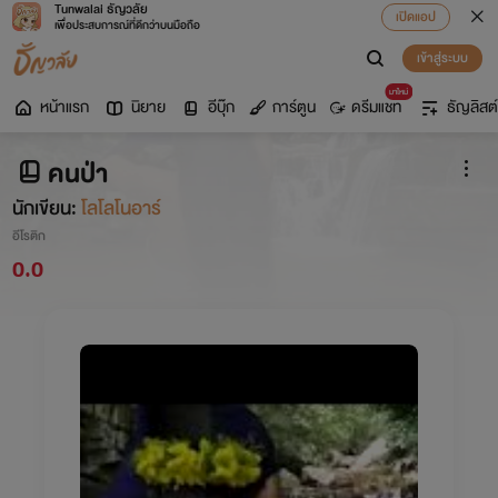
Tunwalai ธัญวลัย
เปิดแอป
เพื่อประสบการณ์ที่ดีกว่าบนมือถือ
เข้าสู่ระบบ
มาใหม่
หน้าแรก
นิยาย
อีบุ๊ก
การ์ตูน
ดรีมแชท
ธัญลิสต์
คนป่า
นักเขียน:
โลโลโนอาร์
อีโรติก
0.0