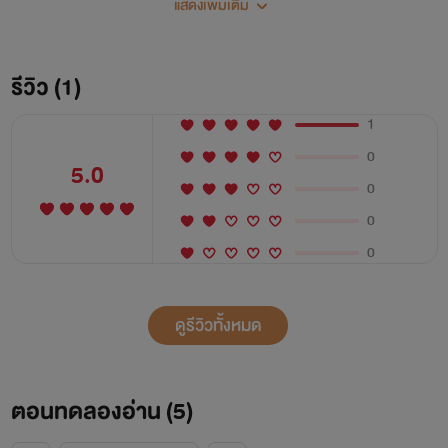
แสดงเพิ่มเติม
จนกว่าจะถูกเรียกตัวกลับสวรรค์ องค์จักรพรรดิคล้ายจะเชื่อที่นาง
พูดทั้งยังทรงให้นางตามติดพระองค์ประดุจเงาตามตัว แต่องค์
จักรพรรดิจะทรงพระอารมณ์ร้ายน้อยกว่านี้สักหน่อยได้หรือไม่?
รีวิว (1)
หัวใจดวงน้อยของนางนี้ใกล้จะรับไม่ไหวแล้ว!
1
0
5.0
0
0
0
ดูรีวิวทั้งหมด
ตอนทดลองอ่าน (
5
)