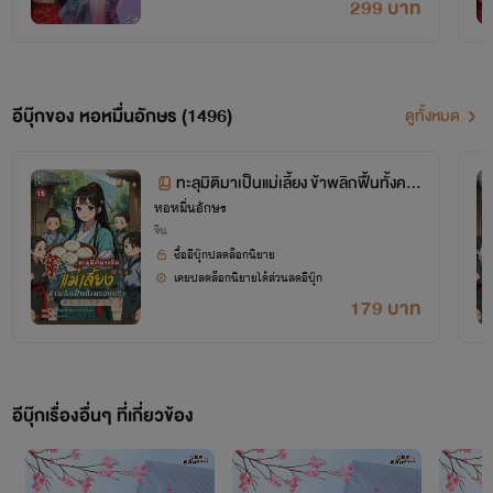
299 บาท
อีบุ๊กของ หอหมื่นอักษร (1496)
ดูทั้งหมด
ทะลุมิติมาเป็นแม่เลี้ยง ข้าพลิกฟื้นทั้งคร
หอหมื่นอักษร
อบครัว เล่ม 15 (จบ+ตอนพิเศษ)
จีน
ซื้ออีบุ๊กปลดล็อกนิยาย
เคยปลดล็อกนิยายได้ส่วนลดอีบุ๊ก
179 บาท
โปรเจกต์ "หอหมื่นอักษร" เป็นโปรเจกต์ที่ซื้อลิขสิทธิ์นิยายออนไลน์มาอย่างถูกต้อง
เผยแพร่อย่างเป็นทางการโดย OokbeeU และ China Literature
อีบุ๊กเรื่องอื่นๆ ที่เกี่ยวข้อง
เจ้าของลิขสิทธิ์ต้นฉบับ China Literature