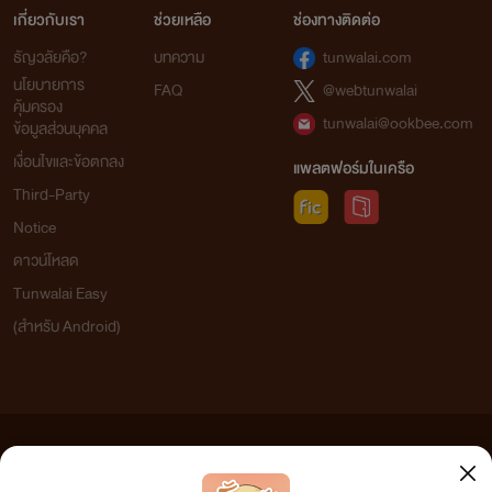
เกี่ยวกับเรา
ช่วยเหลือ
ช่องทางติดต่อ
ธัญวลัยคือ?
บทความ
tunwalai.com
เก๋อเก๋อ แห่งหอหมื่นอักษร
นโยบายการ
FAQ
@webtunwalai
คุ้มครอง
tunwalai@ookbee.com
ข้อมูลส่วนบุคคล
เงื่อนไขและข้อตกลง
แพลตฟอร์มในเครือ
Third-Party
Notice
ดาวน์โหลด
Tunwalai Easy
(สำหรับ Android)
ข้อความที่ท่านได้อ่านจากเว็บไซต์นี้เกิดจากการเขียนโดยสาธารณชนและเผยแพร่โดยอัตโนมัติ ผู้ดูแล
เว็บไซต์แห่งนี้ไม่ได้เห็นด้วยและไม่ขอรับผิดชอบต่อข้อความใดๆ ทั้งสิ้น ดังนั้นผู้อ่านทุกท่านโปรดใช้