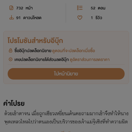
732
หน้า
52
ตอน
91
ดาวน์โหลด
1
รีวิว
โปรโมชันสำหรับอีบุ๊ก
ซื้ออีบุ๊กปลดล็อกนิยาย
ดูตอนที่จะปลดล็อกเมื่อซื้อ
เคยปลดล็อกนิยายได้ส่วนลดอีบุ๊ก
ดูอัตราส่วนการลดราคา
ไปหน้านิยาย
คำโปรย
ด้วยเข้าตาจน เมื่อถูกเซียวเหยี่ยนเค้นคอถามมากเข้าจึงทำให้นาง
พูดเหลวไหลไปว่าตนเองเป็นบริวารของเจ้าแม่จู้เซิงที่ทำความผิด
เลยโดนลงโทษให้มาเกิดในร่างของมนุษย์ วนเวียนไปเรื่อยๆ