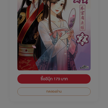
ซื้ออีบุ๊ก 179 บาท
ทดลองอ่าน