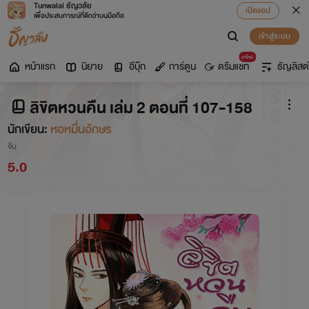
Tunwalai ธัญวลัย
เปิดแอป
เพื่อประสบการณ์ที่ดีกว่าบนมือถือ
เข้าสู่ระบบ
มาใหม่
หน้าแรก
นิยาย
อีบุ๊ก
การ์ตูน
ดรีมแชท
ธัญลิสต์
ลิขิตหวนคืน เล่ม 2 ตอนที่ 107-158
นักเขียน:
หอหมื่นอักษร
จีน
5.0