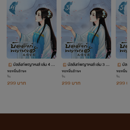
จากใจเก๋อเก๋อ
นิยายทุกเรื่องที่อยู่ในโปรเจกต์หอหมื่นอักษรเราเป็นนิยายที่เก๋อเก๋อพยายามพิถีพิถันคัดเลือก
มาอย่างเต็มความสามารถโดยผ่านการเรียบเรียงและกลั่นกรองด้วยความตั้งใจของเหล่านักแปล เพื่อ
ให้นายท่านได้รับความเพลิดเพลินอย่างถึงที่สุด
บัลลังก์พญาหงส์ เล่ม 4 ตอ
บัลลังก์พญาหงส์ เล่ม 3 ตอ
บัลล
เก๋อเก๋อหวังเป็นอย่างยิ่งว่านิยายของเราจะเติมเต็มความปรารถนาของนายท่านทุกๆ คนได้
หอหมื่นอักษร
นที่ 293-377
หอหมื่นอักษร
นที่ 189-292
หอหมื่นอ
นที่
อย่างพึงพอใจ และเชื่อมั่นว่านายท่านจะสนับสนุนนิยายของเราอย่างถูกลิขสิทธิ์ เพื่อเป็นกำลังใจใน
จีน
จีน
จีน
299 บาท
299 บาท
299 บ
การคัดสรรนิยายเรื่องอื่นๆ ของเราต่อไปในอนาคต
ถ้าหากนายท่านพบเห็นนิยายของหอหมื่นอักษรถูกนำไปเผยแพร่อย่างผิดลิขสิทธิ์ที่ใด
สามารถเข้ามาแจ้งกับเราได้ในทุกช่องทางการติดต่อ
ท้ายที่สุดนี้เก๋อเก๋อขอขอบพระคุณแรงสนับสนุนของนายท่านทุกคนจากนี้และต่อไปในอนาคต
ด้วยเจ้าค่ะ